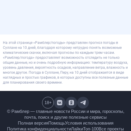
На этой странице «Рамблер/погоды» представлен прогноз погоды в
Суллане на 10 дней, благодаря которому нетрудно понять возможные
климатические скачки, включая прогнозы по каждым трем часам.
«Рамблер/погода» предоставляет возможность отследить не только
общие данные, но и очень подробную информацию: температуру воздуха,
уровень давления, вероятность осадков, направление ветра, влажность и
многое другое. Погода в Суллане, Перу, на 10 дней отображается в виде
наглядных и простых графиков, в которых доступны все полезные данные
для планирования своего времени.
18
+
© Рамблер — главные новости России и мира,
гороскопы, почта, поиск и другие полезные сервисы
Полная версия
Помощь
Условия использования
Политика конфиденциальности
Лайки
Топ-100