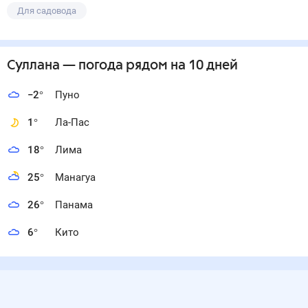
Для садовода
Суллана
— погода рядом
на 10 дней
−2
°
Пуно
1
°
Ла-Пас
18
°
Лима
25
°
Манагуа
26
°
Панама
6
°
Кито