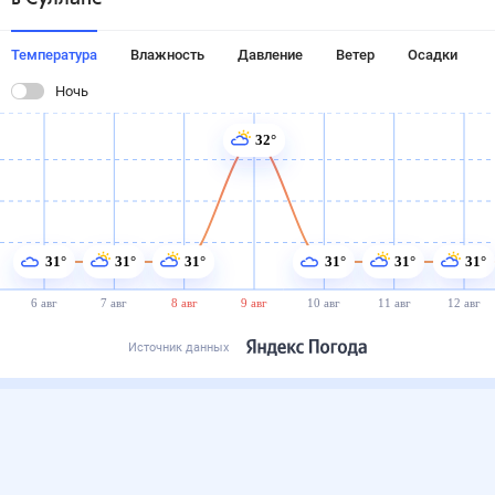
Температура
Влажность
Давление
Ветер
Осадки
Ночь
32°
31°
31°
31°
31°
31°
31°
6 авг
7 авг
8 авг
9 авг
10 авг
11 авг
12 авг
Источник данных