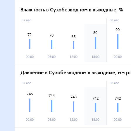
Влажность в Сухобезводном в выходные, %
07 авг
08 авг
90
80
72
70
65
00:00
06:00
12:00
18:00
00:00
Давление в Сухобезводном в выходные, мм рт.
07 авг
08 авг
745
744
743
742
742
00:00
06:00
12:00
18:00
00:00