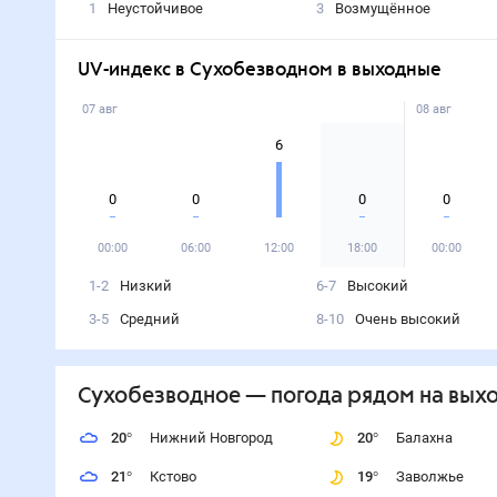
1
Неустойчивое
3
Возмущённое
UV-индекс в Сухобезводном в выходные
07 авг
08 авг
6
0
0
0
0
00:00
06:00
12:00
18:00
00:00
1-2
Низкий
6-7
Высокий
3-5
Средний
8-10
Очень высокий
Сухобезводное
— погода рядом
на вых
20
°
Нижний Новгород
20
°
Балахна
21
°
Кстово
19
°
Заволжье