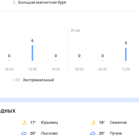
5
Большая магнитная буря
09 авг
6
5
0
0
0
0
06:00
12:00
18:00
00:00
06:00
12:00
>10
Экстремальный
одных
17
°
Юрьевец
18
°
Семенов
20
°
Лысково
20
°
Пучеж