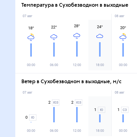
Температура в Сухобезводном в выходные
07 авг
08 авг
28
°
24
°
22
°
20
°
18
°
00:00
06:00
12:00
18:00
00:00
Ветер в Сухобезводном в выходные, м/с
07 авг
08 авг
2
2
ЮЗ
ЮЗ
1
1
Ю
СЗ
0
Ю
00:00
06:00
12:00
18:00
00:00