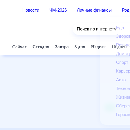
Новости
ЧМ-2026
Личные финансы
Ро
Еда
Поиск по интернету
Здор
Разв
Сейчас
Сегодня
Завтра
3 дня
Неделя
10 д
Дом 
Спор
Карь
Авто
Техн
Жизн
Сбер
Горо