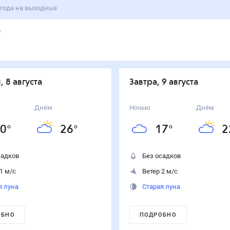
года на выходные
, 8 августа
Завтра, 9 августа
Днём
Ночью
Днём
0
°
26
°
17
°
2
садков
Без осадков
1 м/с
Ветер 2 м/с
я луна
Старая луна
ОБНО
ПОДРОБНО