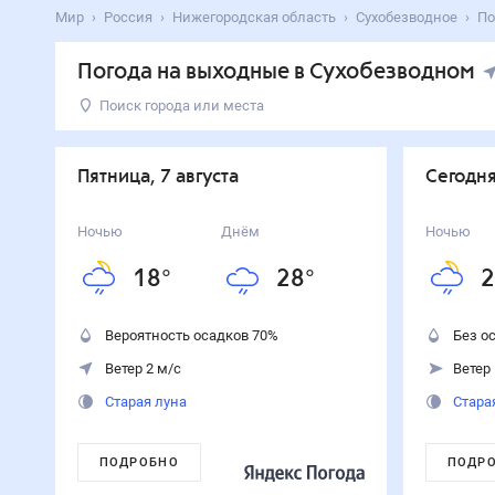
Мир
Россия
Нижегородская область
Сухобезводное
По
Погода на выходные в Сухобезводном
Поиск города или места
День
Температура
Осадки
Ветер
Пятница
28
°
18
°
70
%
2
м/с
пятница, 7 августа
Сегодня
7
августа
Сегодня
26
°
20
°
0
%
1
м/с
Ночью
Днём
Ночью
8
августа
18
°
28
°
2
Завтра
22
°
17
°
0
%
2
м/с
9
августа
Вероятность осадков
70
%
Без о
Ветер 2 м/с
Ветер 
Старая луна
Стара
ПОДРОБНО
ПОДР