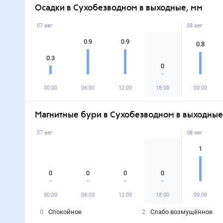
Осадки в Сухобезводном в выходные, мм
07 авг
08 авг
0.9
0.9
0.8
0.3
0
00:00
06:00
12:00
18:00
00:00
Магнитные бури в Сухобезводном в выходные
07 авг
08 авг
1
0
0
0
0
00:00
06:00
12:00
18:00
00:00
0
Спокойное
2
Слабо возмущённое