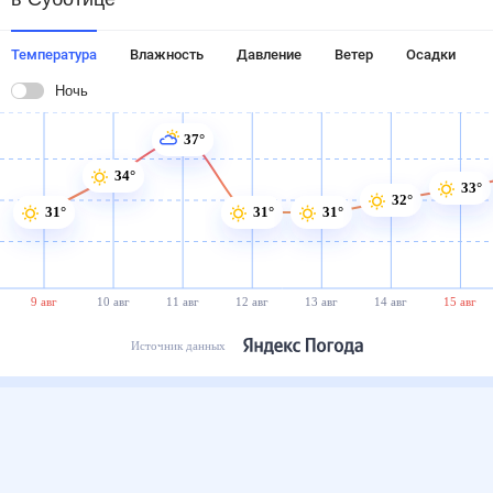
Температура
Влажность
Давление
Ветер
Осадки
Ночь
37°
34°
33°
32°
31°
31°
31°
9 авг
10 авг
11 авг
12 авг
13 авг
14 авг
15 авг
Источник данных