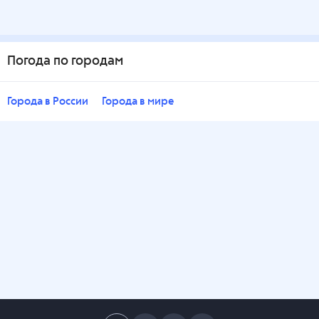
Погода по городам
Города в России
Города в мире