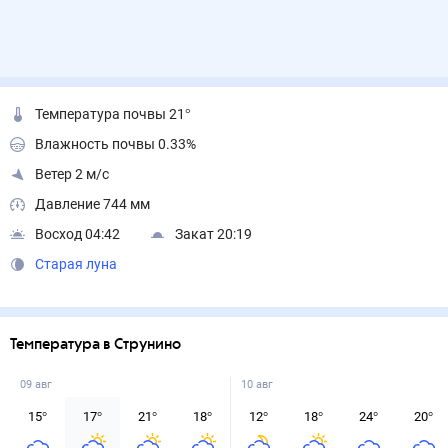
Температура почвы 21°
Влажность почвы 0.33%
Ветер 2 м/с
Давление 744 мм
Восход 04:42
Закат 20:19
Старая луна
Температура в Струнино
09 авг
10 авг
15
°
17
°
21
°
18
°
12
°
18
°
24
°
20
°