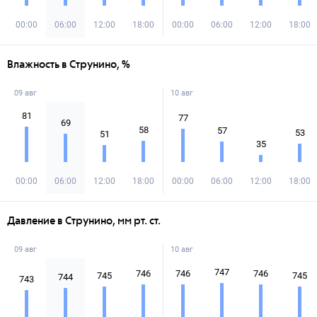
00:00
06:00
12:00
18:00
00:00
06:00
12:00
18:00
Влажность в Струнино, %
09 авг
10 авг
81
77
69
58
57
53
51
35
00:00
06:00
12:00
18:00
00:00
06:00
12:00
18:00
Давление в Струнино, мм рт. ст.
09 авг
10 авг
747
746
746
746
745
745
744
743