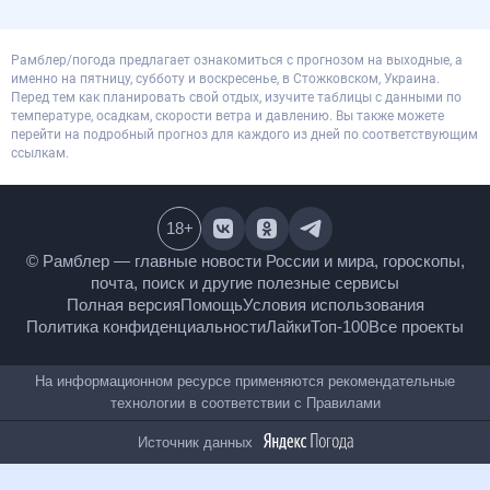
Рамблер/погода предлагает ознакомиться с прогнозом на выходные, а
именно на пятницу, субботу и воскресенье, в Стожковском, Украина.
Перед тем как планировать свой отдых, изучите таблицы с данными по
температуре, осадкам, скорости ветра и давлению. Вы также можете
перейти на подробный прогноз для каждого из дней по соответствующим
ссылкам.
18
+
© Рамблер — главные новости России и мира,
гороскопы, почта, поиск и другие полезные сервисы
Полная версия
Помощь
Условия использования
Политика конфиденциальности
Лайки
Топ-100
Все проекты
На информационном ресурсе применяются
рекомендательные технологии в соответствии с
Правилами
Источник данных