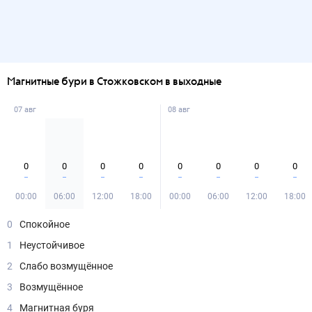
Магнитные бури в Стожковском в выходные
07 авг
08 авг
0
0
0
0
0
0
0
0
00:00
06:00
12:00
18:00
00:00
06:00
12:00
18:00
0
Спокойное
1
Неустойчивое
2
Слабо возмущённое
3
Возмущённое
4
Магнитная буря