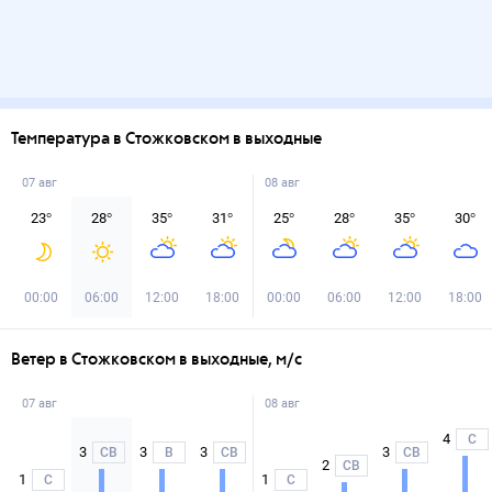
Температура в Стожковском в выходные
07 авг
08 авг
23
°
28
°
35
°
31
°
25
°
28
°
35
°
30
°
00:00
06:00
12:00
18:00
00:00
06:00
12:00
18:00
Ветер в Стожковском в выходные, м/с
07 авг
08 авг
4
С
3
3
3
3
СВ
В
СВ
СВ
2
СВ
1
1
С
С