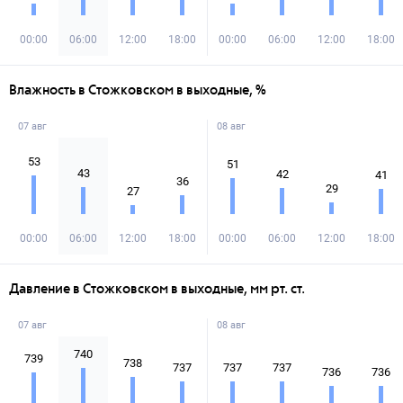
00:00
06:00
12:00
18:00
00:00
06:00
12:00
18:00
Влажность в Стожковском в выходные, %
07 авг
08 авг
53
51
43
42
41
36
29
27
00:00
06:00
12:00
18:00
00:00
06:00
12:00
18:00
Давление в Стожковском в выходные, мм рт. ст.
07 авг
08 авг
740
739
738
737
737
737
736
736