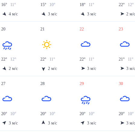
16
°
11
°
15
°
10
°
18
°
11
°
22
°
12
°
4
м/с
3
м/с
3
м/с
2
м/
20
21
22
23
22
°
12
°
22
°
11
°
22
°
11
°
21
°
11
°
2
м/с
2
м/с
3
м/с
3
м/
27
28
29
30
20
°
10
°
20
°
10
°
20
°
10
°
20
°
10
°
3
м/с
3
м/с
3
м/с
3
м/