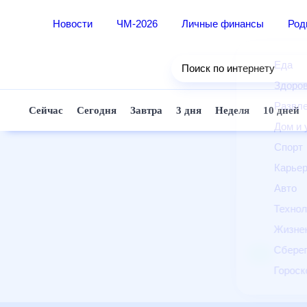
Новости
ЧМ-2026
Личные финансы
Ро
Еда
Поиск по интернету
Здор
Разв
Сейчас
Сегодня
Завтра
3 дня
Неделя
10 д
Дом 
Спор
Карь
Авто
Техн
Жизн
Сбер
Горо