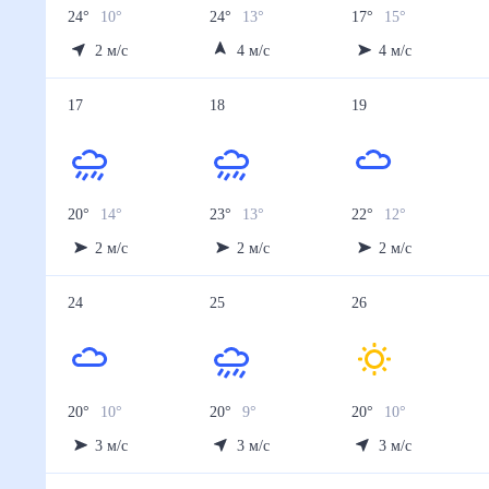
24
°
10
°
24
°
13
°
17
°
15
°
2
м/с
4
м/с
4
м/с
17
18
19
20
°
14
°
23
°
13
°
22
°
12
°
2
м/с
2
м/с
2
м/с
24
25
26
20
°
10
°
20
°
9
°
20
°
10
°
3
м/с
3
м/с
3
м/с