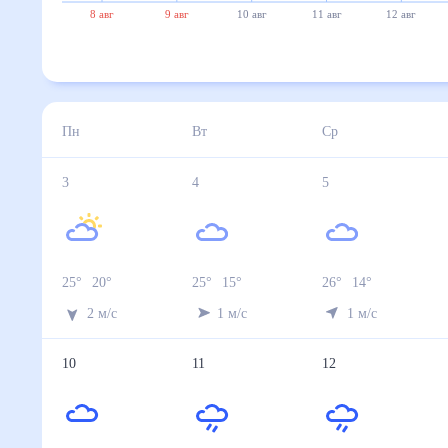
8 авг
9 авг
10 авг
11 авг
12 авг
Пн
Вт
Ср
3
4
5
25
°
20
°
25
°
15
°
26
°
14
°
2
м/с
1
м/с
1
м/с
10
11
12