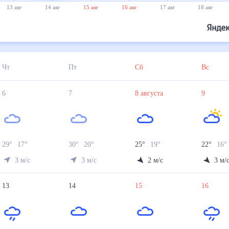
13 авг
14 авг
15 авг
16 авг
17 авг
18 авг
Чт
Пт
Сб
Вс
6
7
8
августа
9
29
°
17
°
30
°
20
°
25
°
19
°
22
°
16
°
3
м/с
3
м/с
2
м/с
3
м/
13
14
15
16