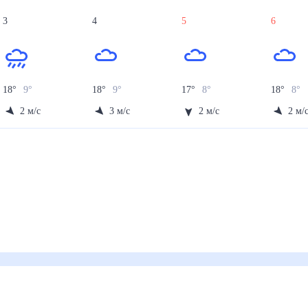
3
4
5
6
18
°
9
°
18
°
9
°
17
°
8
°
18
°
8
°
2
м/с
3
м/с
2
м/с
2
м/