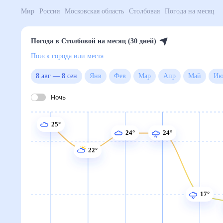
Мир
Россия
Московская область
Столбовая
Погод
Погода в Столбовой на месяц (30 дней)
Поиск города или места
8 авг
—
8 сен
Янв
Фев
Мар
Апр
Май
Ночь
25°
24°
24°
22°
17°