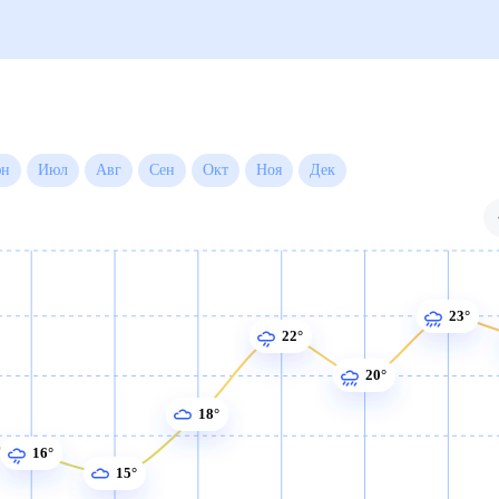
а на месяц
Июн
Июл
Авг
Сен
Окт
Ноя
Дек
23°
22°
20°
18°
16°
15°