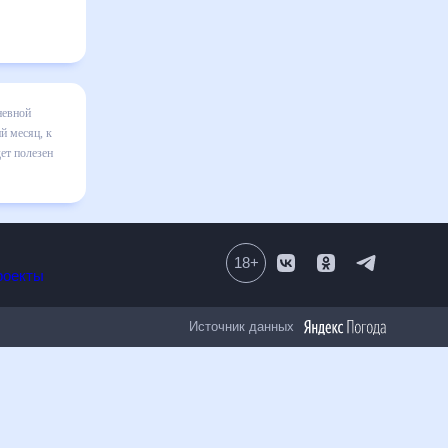
на месяц
я в
авильно
ом числе
18
+
Все проекты
Источник данных