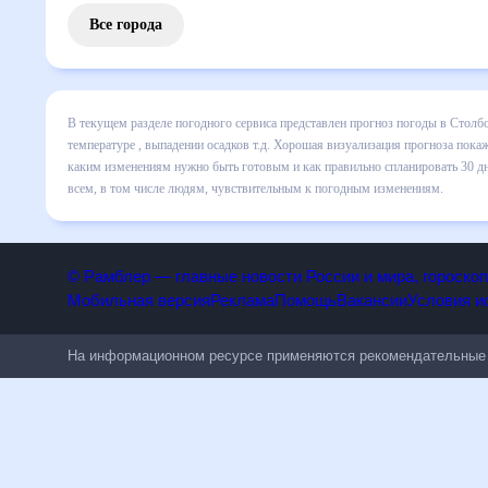
Все города
В текущем разделе погодного сервиса представлен прогноз
включает все сведения по дневной температуре , выпадени
динамике и даст понять, какая будет погода в Столбовой 
спланировать 30 дней. Подобный прогноз погоды в Столбово
людям, чувствительным к погодным изменениям.
© Рамблер — главные новости России и мира, гороск
Мобильная версия
Реклама
Помощь
Вакансии
Условия
На информационном ресурсе применяются рекомендательн