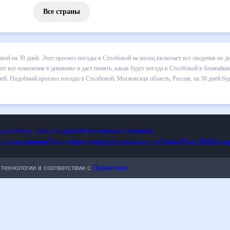
Все страны
 погоды в Столбовой на 30 дней. Этот прогноз погоды в Столбовой 
и осадков т.д. Хорошая визуализация прогноза покажет все изменени
в ближайший месяц, к каким изменениям нужно быть готовым и как пр
й, Московская область, Россия, на 30 дней будет полезен всем, в т
опы, почта, поиск и другие полезные сервисы
 использования
Политика конфиденциальности
Лайки
Топ-100
ые технологии в соответствии с
Правилами