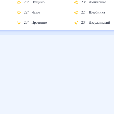
23
°
Пущино
23
°
Лыткарино
22
°
Чехов
22
°
Щербинка
23
°
Протвино
23
°
Дзержински