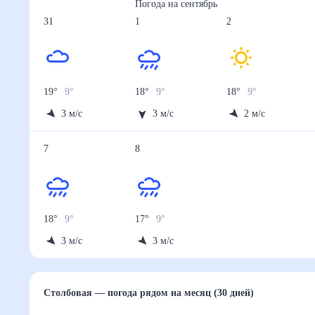
Погода на
сентябрь
31
1
2
19
°
9
°
18
°
9
°
18
°
9
°
3
м/с
3
м/с
2
м/с
7
8
18
°
9
°
17
°
9
°
3
м/с
3
м/с
Столбовая
— погода рядом
на месяц (30 дней)