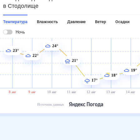
в Стодолище
Температура
Влажность
Давление
Ветер
Осадки
Ночь
24°
23°
22°
21°
19°
18°
17°
8 авг
9 авг
10 авг
11 авг
12 авг
13 авг
14 авг
Источник данных