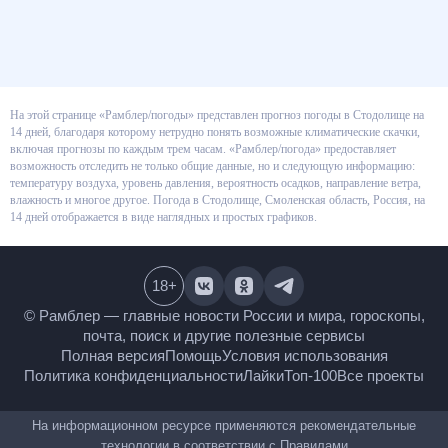
На этой странице «Рамблер/погоды» представлен прогноз погоды в
Стодолище на 14 дней, благодаря которому нетрудно понять возможные
климатические скачки, включая прогнозы по каждым трем часам.
«Рамблер/погода» предоставляет возможность отследить не только
общие данные, но и следующую информацию: температуру воздуха,
уровень давления, вероятность осадков, направление ветра, влажность и
многое другое. Погода в Стодолище, Смоленская область, Россия, на 14
дней отображается в виде наглядных и простых графиков.
18
+
© Рамблер — главные новости России и мира,
гороскопы, почта, поиск и другие полезные сервисы
Полная версия
Помощь
Условия использования
Политика конфиденциальности
Лайки
Топ-100
Все проекты