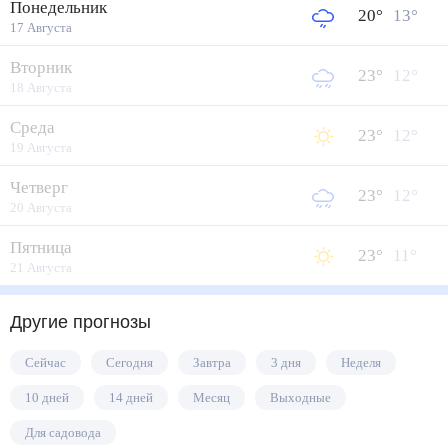
Понедельник
20
°
13
°
17 Августа
Вторник
23
°
12
°
18 Августа
Среда
23
°
12
°
19 Августа
Четверг
23
°
12
°
20 Августа
Пятница
23
°
11
°
21 Августа
Другие прогнозы
Сейчас
Сегодня
Завтра
3 дня
Неделя
10 дней
14 дней
Месяц
Выходные
Для садовода