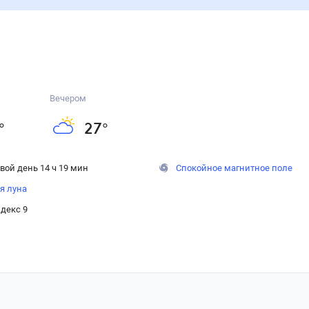
Вечером
°
27
°
вой день 14 ч 19 мин
Спокойное магнитное поле
я луна
декс 9