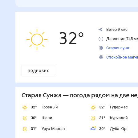
Ветер 9 м/с
32
°
Давление 745 м
Старая луна
Спокойное магн
ПОДРОБНО
Старая Сунжа
— погода рядом
на две н
32
°
Грозный
32
°
Гудермес
30
°
Шали
31
°
Курчалой
31
°
Урус-Мартан
30
°
Дуба-Юрт