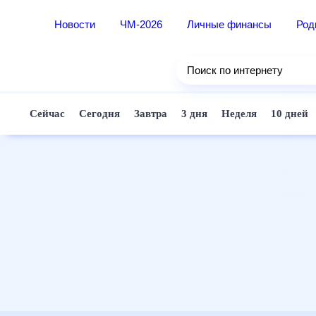
Новости
ЧМ-2026
Личные финансы
Ро
Еда
Поиск по интернету
Здор
Разв
Сейчас
Сегодня
Завтра
3 дня
Неделя
10 д
Дом 
Спор
Карь
Авто
Техн
Жизн
Сбер
Горо