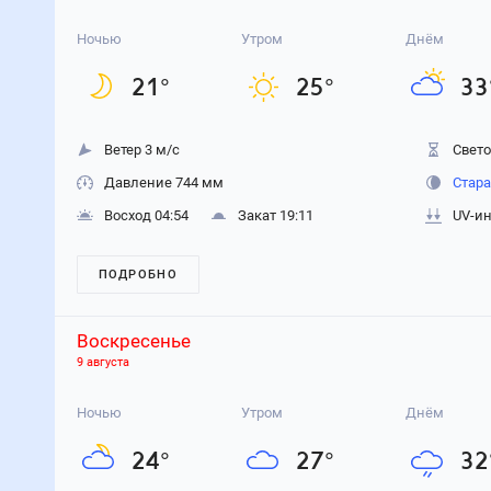
Ночью
Утром
Днём
21
°
25
°
33
Ветер 3 м/с
Свето
Давление 744 мм
Стара
Восход 04:54
Закат 19:11
UV-ин
ПОДРОБНО
Воскресенье
9 августа
Ночью
Утром
Днём
24
°
27
°
32