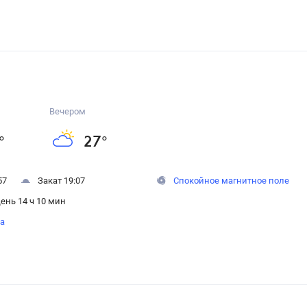
Вечером
°
27
°
57
Закат 19:07
Спокойное магнитное поле
ень 14 ч 10 мин
на