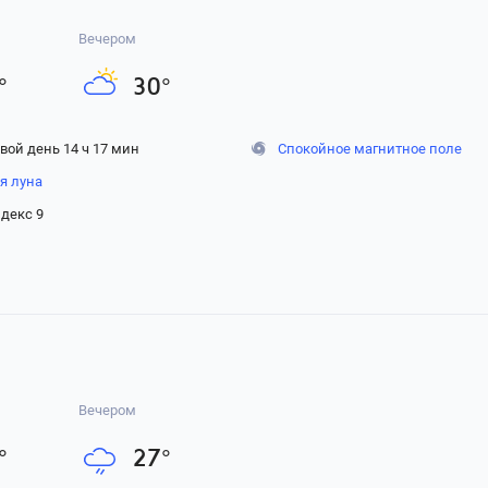
Вечером
°
30
°
вой день 14 ч 17 мин
Спокойное магнитное поле
я луна
декс 9
Вечером
°
27
°