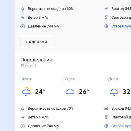
Вероятность осадков
60
%
Восход 04:
Ветер 3 м/с
Световой д
Давление 744 мм
Старая лу
ПОДРОБНО
Понедельник
10 августа
Ночью
Утром
Днём
24
°
26
°
32
Вероятность осадков
70
%
Восход 04:
Ветер 4 м/с
Световой д
Давление 746 мм
Старая лу