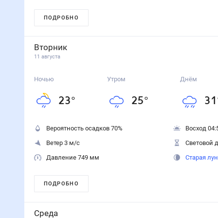
ПОДРОБНО
Вторник
11 августа
Ночью
Утром
Днём
23
°
25
°
31
Вероятность осадков
70
%
Восход 04:
Ветер 3 м/с
Световой д
Давление 749 мм
Старая лу
ПОДРОБНО
Среда