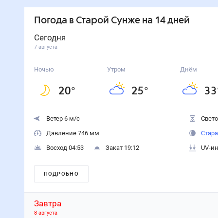
Погода
в Старой Сунже
на 14 дней
Сегодня
7 августа
Ночью
Утром
Днём
20
°
25
°
33
Ветер 6 м/с
Свето
Давление 746 мм
Стара
Восход 04:53
Закат 19:12
UV-ин
ПОДРОБНО
Завтра
8 августа