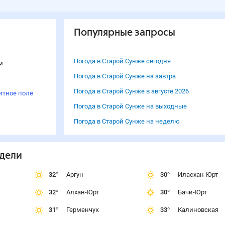
Популярные запросы
Погода в Старой Сунже сегодня
м
Погода в Старой Сунже на завтра
Погода в Старой Сунже в августе 2026
итное поле
Погода в Старой Сунже на выходные
Погода в Старой Сунже на неделю
едели
32
°
Аргун
30
°
Иласхан-Юрт
32
°
Алхан-Юрт
30
°
Бачи-Юрт
31
°
Герменчук
33
°
Калиновская