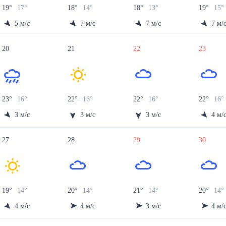
19
°
17
°
18
°
14
°
18
°
13
°
19
°
15
°
5
м/с
7
м/с
7
м/с
7
м/
20
21
22
23
23
°
16
°
22
°
16
°
22
°
16
°
22
°
16
°
3
м/с
3
м/с
3
м/с
4
м/
27
28
29
30
19
°
14
°
20
°
14
°
21
°
14
°
20
°
14
°
4
м/с
4
м/с
3
м/с
4
м/