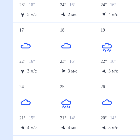
23
°
18
°
24
°
16
°
24
°
16
°
5
м/с
2
м/с
4
м/с
17
18
19
22
°
16
°
23
°
16
°
22
°
16
°
3
м/с
3
м/с
3
м/с
24
25
26
21
°
15
°
21
°
14
°
20
°
14
°
4
м/с
4
м/с
3
м/с