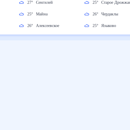
27
°
Сенгилей
25
°
Старое Дро
25
°
Майна
26
°
Чердаклы
ад
26
°
Алексеевское
25
°
Языково