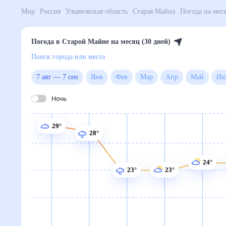
Мир
Россия
Ульяновская область
Старая Майна
По
Погода в Старой Майне на месяц (30 дней)
Поиск города или места
7 авг
—
7 сен
Янв
Фев
Мар
Апр
Май
Ночь
29°
28°
24°
23°
23°