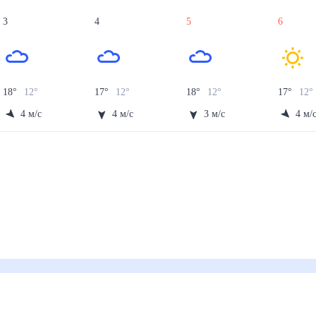
3
4
5
6
18
°
12
°
17
°
12
°
18
°
12
°
17
°
12
°
4
м/с
4
м/с
3
м/с
4
м/