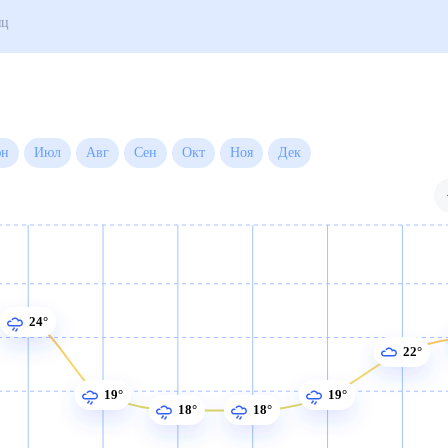
года на месяц
Июн
Июл
Авг
Сен
Окт
Ноя
Дек
24°
22°
19°
19°
18°
18°