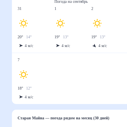
Погода на
сентябрь
31
1
2
20
°
14
°
19
°
13
°
19
°
13
°
4
м/с
4
м/с
4
м/с
7
18
°
12
°
4
м/с
Старая Майна
— погода рядом
на месяц (30 дней)