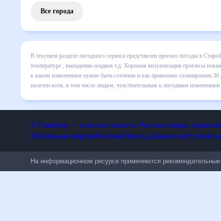
Все города
В текущем разделе погодного сервиса представлен прогноз
месяц включает все сведения по дневной температуре , вы
динамике и даст понять, какая будет погода в Старой Май
правильно спланировать 30 дней. Подобный прогноз погоды
всем, в том числе людям, чувствительным к погодным изм
© Рамблер — главные новости России и мира, гороск
Мобильная версия
Реклама
Помощь
Вакансии
Условия
На информационном ресурсе применяются рекомендательн