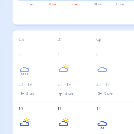
7 авг
8 авг
9 авг
10 авг
11 авг
Пн
Вт
Ср
3
4
5
28
°
19
°
25
°
19
°
25
°
17
°
4
м/с
4
м/с
3
м/с
10
11
12