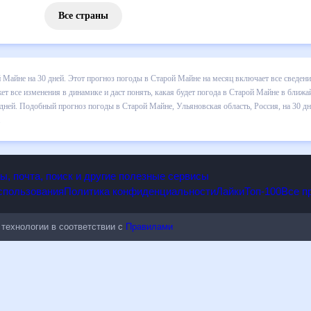
Все страны
 погоды в Старой Майне на 30 дней. Этот прогноз погоды в Старой 
падении осадков т.д. Хорошая визуализация прогноза покажет все и
не в ближайший месяц, к каким изменениям нужно быть готовым и как
 в Старой Майне, Ульяновская область, Россия, на 30 дней будет по
енениям.
опы, почта, поиск и другие полезные сервисы
 использования
Политика конфиденциальности
Лайки
Топ-100
ые технологии в соответствии с
Правилами