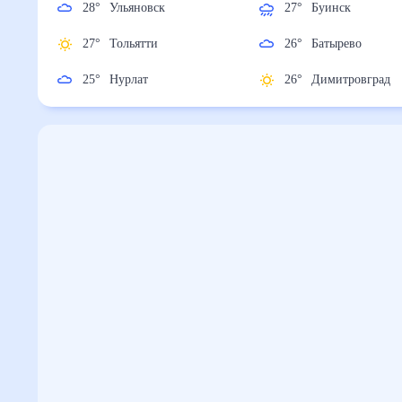
28
°
Ульяновск
27
°
Буинск
27
°
Тольятти
26
°
Батырево
25
°
Нурлат
26
°
Димитровгр