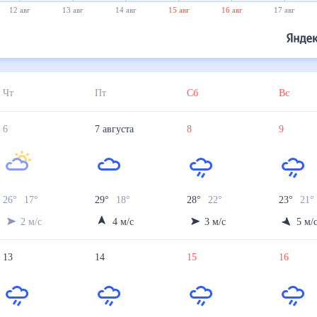
12 авг
13 авг
14 авг
15 авг
16 авг
17 авг
Чт
Пт
Сб
Вс
6
7
августа
8
9
26
°
17
°
29
°
18
°
28
°
22
°
23
°
21
°
2
м/с
4
м/с
3
м/с
5
м/
13
14
15
16