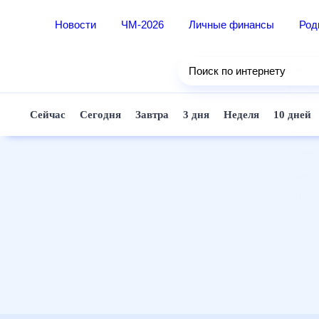
Новости
ЧМ-2026
Личные финансы
Ро
Еда
Поиск по интернету
Здор
Разв
Сейчас
Сегодня
Завтра
3 дня
Неделя
10 д
Дом 
Спор
Карь
Авто
Техн
Жизн
Сбер
Горо