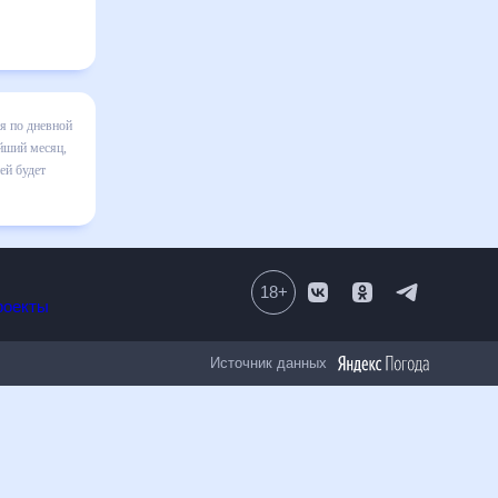
Майне на
зменения в
лезен
18
+
Все проекты
Источник данных