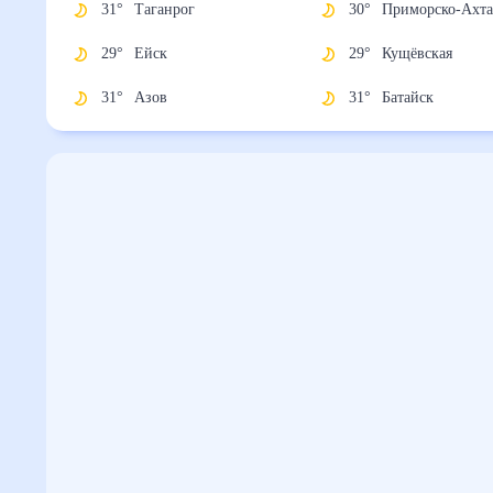
31
°
Таганрог
30
°
Приморско-
Ахтарск
29
°
Ейск
29
°
Кущёвская
31
°
Азов
31
°
Батайск