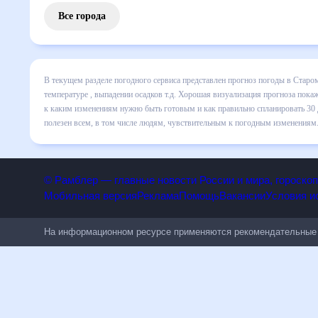
Все города
В текущем разделе погодного сервиса представлен прогноз
месяц включает все сведения по дневной температуре , вы
динамике и даст понять, какая будет погода в Староминск
правильно спланировать 30 дней. Подобный прогноз погоды
всем, в том числе людям, чувствительным к погодным изм
© Рамблер — главные новости России и мира, гороск
Мобильная версия
Реклама
Помощь
Вакансии
Условия
На информационном ресурсе применяются рекомендательн