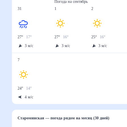
Погода на
сентябрь
31
1
2
27
°
17
°
27
°
16
°
25
°
16
°
3
м/с
3
м/с
3
м/с
7
24
°
14
°
4
м/с
Староминская
— погода рядом
на месяц (30 дней)