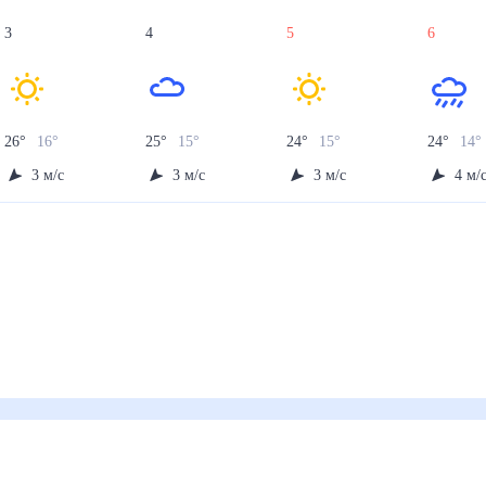
3
4
5
6
26
°
16
°
25
°
15
°
24
°
15
°
24
°
14
°
3
м/с
3
м/с
3
м/с
4
м/