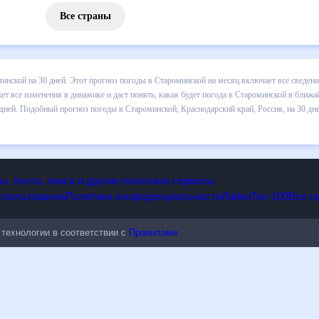
Все страны
 погоды в Староминской на 30 дней. Этот прогноз погоды в Староми
падении осадков т.д. Хорошая визуализация прогноза покажет все и
ой в ближайший месяц, к каким изменениям нужно быть готовым и как
 в Староминской, Краснодарский край, Россия, на 30 дней будет по
енениям.
опы, почта, поиск и другие полезные сервисы
 использования
Политика конфиденциальности
Лайки
Топ-100
ые технологии в соответствии с
Правилами