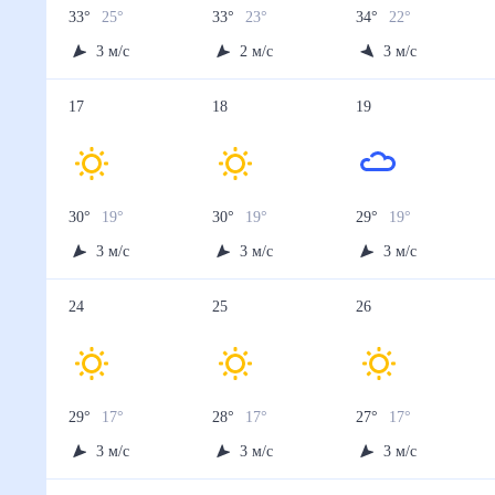
33
°
25
°
33
°
23
°
34
°
22
°
3
м/с
2
м/с
3
м/с
17
18
19
30
°
19
°
30
°
19
°
29
°
19
°
3
м/с
3
м/с
3
м/с
24
25
26
29
°
17
°
28
°
17
°
27
°
17
°
3
м/с
3
м/с
3
м/с