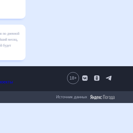
нской на
зменения в
лезен
18
+
Все проекты
Источник данных