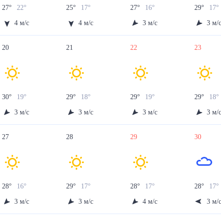
27
°
22
°
25
°
17
°
27
°
16
°
29
°
17
°
4
м/с
4
м/с
3
м/с
3
м/
20
21
22
23
30
°
19
°
29
°
18
°
29
°
19
°
29
°
18
°
3
м/с
3
м/с
3
м/с
3
м/
27
28
29
30
28
°
16
°
29
°
17
°
28
°
17
°
28
°
17
°
3
м/с
3
м/с
4
м/с
3
м/