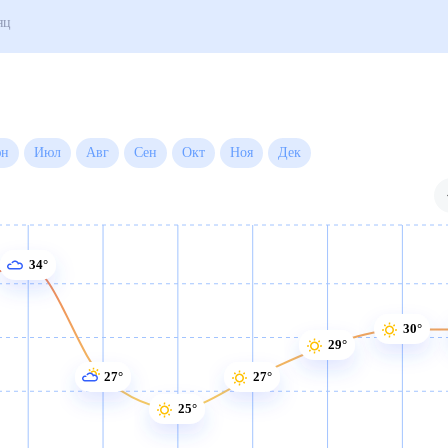
огода на месяц
Июн
Июл
Авг
Сен
Окт
Ноя
Дек
34°
30°
29°
27°
27°
25°