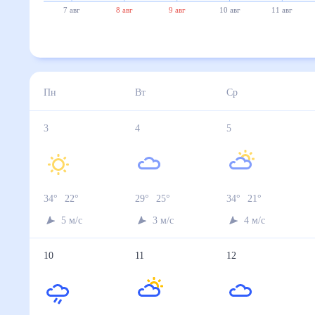
7 авг
8 авг
9 авг
10 авг
11 авг
Пн
Вт
Ср
3
4
5
34
°
22
°
29
°
25
°
34
°
21
°
5
м/с
3
м/с
4
м/с
10
11
12