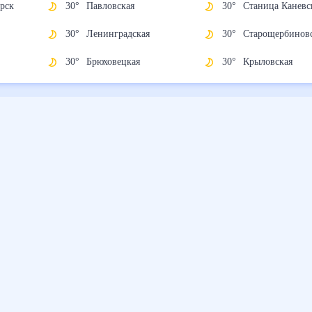
30
°
Павловская
30
°
Станица Кане
30
°
Ленинградская
30
°
Старощербин
30
°
Брюховецкая
30
°
Крыловская