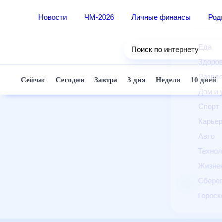
Новости
ЧМ-2026
Личные финансы
Ро
Еда
Поиск по интернету
Здор
Разв
Сейчас
Сегодня
Завтра
3 дня
Неделя
10 д
Дом 
Спор
Карь
Авто
Техн
Жизн
Сбер
Горо