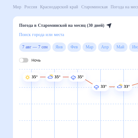
Мир
Россия
Краснодарский край
Староминская
П
Погода в Староминской на месяц (30 дней)
Поиск города или места
7 авг
—
7 сен
Янв
Фев
Мар
Апр
Май
Ночь
35°
35°
35°
33°
33°