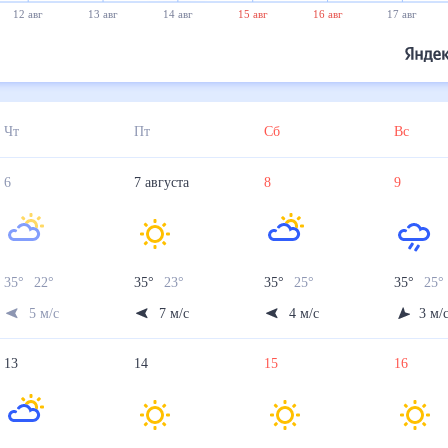
12 авг
13 авг
14 авг
15 авг
16 авг
17 авг
Чт
Пт
Сб
Вс
6
7
августа
8
9
35
°
22
°
35
°
23
°
35
°
25
°
35
°
25
°
5
м/с
7
м/с
4
м/с
3
м/
13
14
15
16