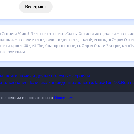
Все страны
 погоды в Старом Осколе на 30 дней. Этот прогноз погоды в Старом
падении осадков т.д. Хорошая визуализация прогноза покажет все и
оле в ближайший месяц, к каким изменениям нужно быть готовым и ка
 в Старом Осколе, Белгородская область, Россия, на 30 дней будет 
енениям.
опы, почта, поиск и другие полезные сервисы
 использования
Политика конфиденциальности
Лайки
Топ-100
ые технологии в соответствии с
Правилами