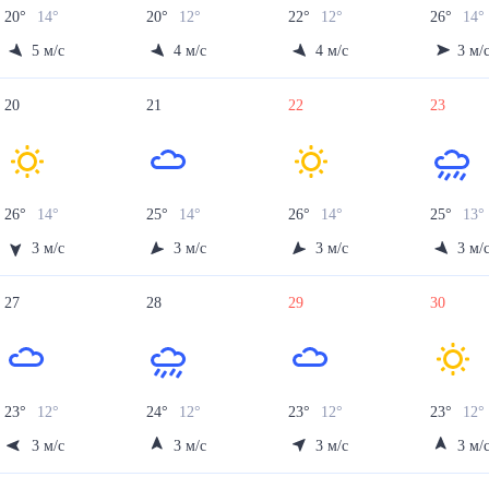
20
°
14
°
20
°
12
°
22
°
12
°
26
°
14
°
5
м/с
4
м/с
4
м/с
3
м/
20
21
22
23
26
°
14
°
25
°
14
°
26
°
14
°
25
°
13
°
3
м/с
3
м/с
3
м/с
3
м/
27
28
29
30
23
°
12
°
24
°
12
°
23
°
12
°
23
°
12
°
3
м/с
3
м/с
3
м/с
3
м/