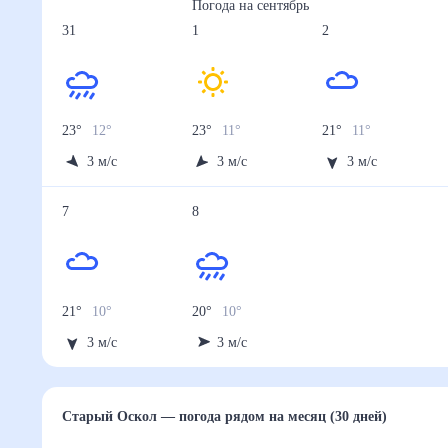
Погода на
сентябрь
31
1
2
23
°
12
°
23
°
11
°
21
°
11
°
3
м/с
3
м/с
3
м/с
7
8
21
°
10
°
20
°
10
°
3
м/с
3
м/с
Старый Оскол
— погода рядом
на месяц (30 дней)