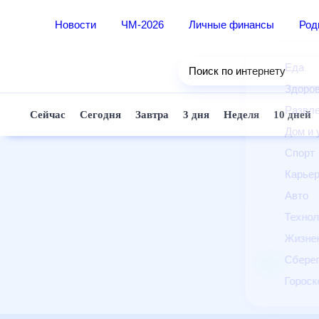
Новости
ЧМ-2026
Личные финансы
Ро
Еда
Поиск по интернету
Здор
Разв
Сейчас
Сегодня
Завтра
3 дня
Неделя
10 д
Дом 
Спор
Карь
Авто
Техн
Жизн
Сбер
Горо