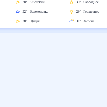
ж
28
°
Кшенский
30
°
Скородное
32
°
Волоконовка
29
°
Горшечное
28
°
Щигры
31
°
Засосна