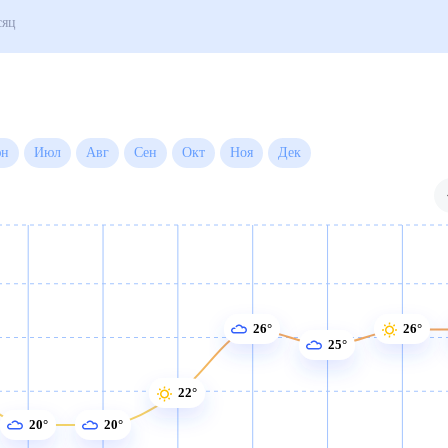
Погода на месяц
Июн
Июл
Авг
Сен
Окт
Ноя
Дек
26°
26°
25°
22°
20°
20°