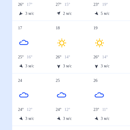
26
°
17
°
27
°
15
°
23
°
19
°
3
м/с
2
м/с
5
м/с
17
18
19
25
°
16
°
26
°
14
°
26
°
14
°
3
м/с
3
м/с
3
м/с
24
25
26
24
°
12
°
24
°
12
°
23
°
11
°
3
м/с
3
м/с
3
м/с