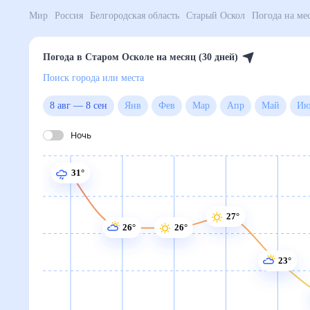
Мир
Россия
Белгородская область
Старый Оскол
Погода в Старом Осколе на месяц (30 дней)
Поиск города или места
8 авг
—
8 сен
Янв
Фев
Мар
Апр
Май
Ночь
31°
27°
26°
26°
23°