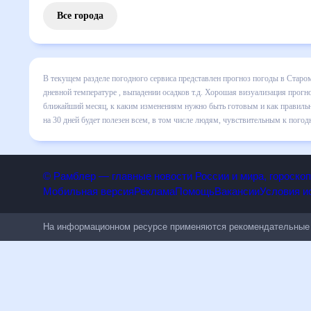
Все города
В текущем разделе погодного сервиса представлен прогноз
месяц включает все сведения по дневной температуре , вы
динамике и даст понять, какая будет погода в Старом Оск
правильно спланировать 30 дней. Подобный прогноз погоды
всем, в том числе людям, чувствительным к погодным изм
© Рамблер — главные новости России и мира, гороск
Мобильная версия
Реклама
Помощь
Вакансии
Условия
На информационном ресурсе применяются рекомендательн