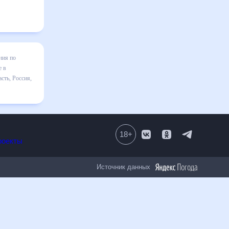
 Осколе на
зменения в
к
полезен
18
+
Все проекты
Источник данных