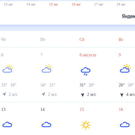
13 авг
14 авг
15 авг
16 авг
17 авг
18 авг
Чт
Пт
Сб
Вс
6
7
8
августа
9
33
°
19
°
34
°
21
°
31
°
20
°
26
°
20
2
м/с
2
м/с
2
м/с
4
м/
13
14
15
16