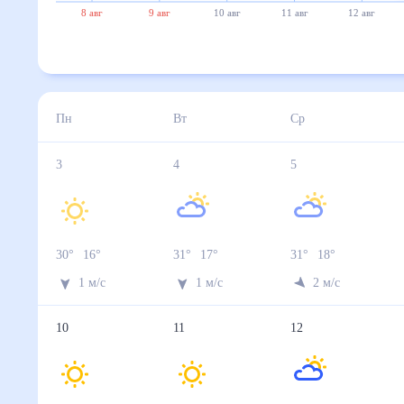
8 авг
9 авг
10 авг
11 авг
12 авг
Пн
Вт
Ср
3
4
5
30
°
16
°
31
°
17
°
31
°
18
°
1
м/с
1
м/с
2
м/с
10
11
12