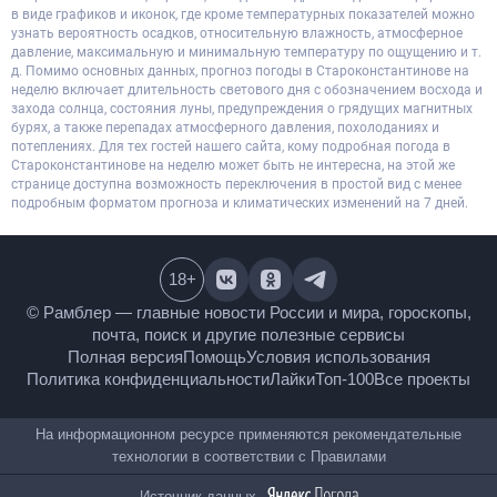
в виде графиков и иконок, где кроме температурных показателей можно
узнать вероятность осадков, относительную влажность, атмосферное
давление, максимальную и минимальную температуру по ощущению и т.
д. Помимо основных данных, прогноз погоды в Староконстантинове на
неделю включает длительность светового дня с обозначением восхода и
захода солнца, состояния луны, предупреждения о грядущих магнитных
бурях, а также перепадах атмосферного давления, похолоданиях и
потеплениях. Для тех гостей нашего сайта, кому подробная погода в
Староконстантинове на неделю может быть не интересна, на этой же
странице доступна возможность переключения в простой вид с менее
подробным форматом прогноза и климатических изменений на 7 дней.
18
+
© Рамблер — главные новости России и мира,
гороскопы, почта, поиск и другие полезные сервисы
Полная версия
Помощь
Условия использования
Политика конфиденциальности
Лайки
Топ-100
Все проекты
На информационном ресурсе применяются
рекомендательные технологии в соответствии с
Правилами