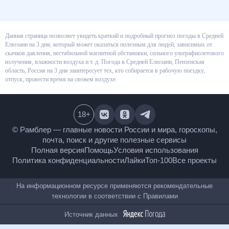
Данная страница позволяет увидеть краткий и подробный прогноз
погоды в Средней Елюзани на 3 дня, который может оказаться полезным
для людей, зависимых от скачков давления, нестабильной магнитной
обстановки, сильного ультрафиолетового излучения, влажности воздуха
и т. д. Погода в Средней Елюзани, Пензенская область, Россия на 3 дня
заинтересует тех, кто собирается в рабочую поездку, отпуск, провести
время на свежем воздухе.
18
+
© Рамблер — главные новости России и мира,
гороскопы, почта, поиск и другие полезные сервисы
Полная версия
Помощь
Условия использования
Политика конфиденциальности
Лайки
Топ-100
Все проекты
На информационном ресурсе применяются
рекомендательные технологии в соответствии с
Правилами