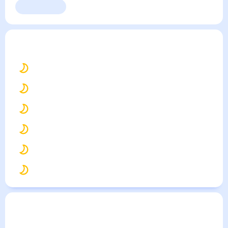
Выходные
Для садовода
Средняя Ахтуба
— погода рядом
на месяц (30
дней)
29
°
Волгоград
29
°
Волжский
28
°
Камышин
28
°
Ахтубинск
27
°
Котово
28
°
Калач-на-Дону
Погода по городам