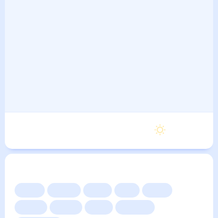
Воскресенье
24
°
13
°
6 Сентября
Другие прогнозы
Сейчас
Сегодня
Завтра
3 дня
Неделя
10 дней
14 дней
Месяц