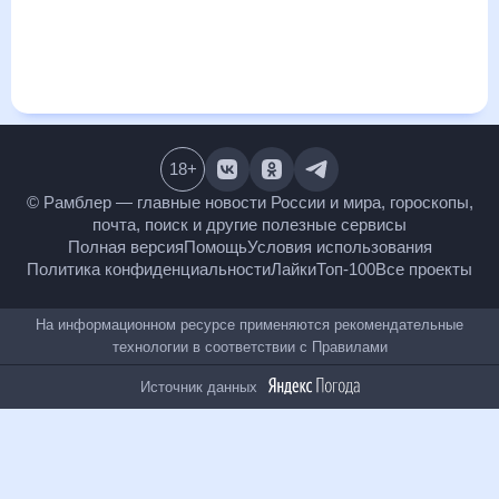
визуализация прогноза покажет все изменения в динамике
и даст понять, какая будет погода в Средней Ахтубе в
ближайший месяц, к каким изменениям нужно быть
готовым и как правильно спланировать 30 дней. Подобный
прогноз погоды в Средней Ахтубе, Волгоградская область,
Россия, на 30 дней будет полезен всем, в том числе людям,
чувствительным к погодным изменениям.
18
+
© Рамблер — главные новости России и мира,
гороскопы, почта, поиск и другие полезные сервисы
Полная версия
Помощь
Условия использования
Политика конфиденциальности
Лайки
Топ-100
Все проекты
На информационном ресурсе применяются
рекомендательные технологии в соответствии с
Правилами
Источник данных