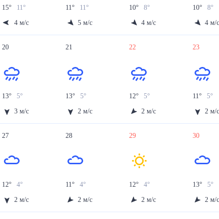
15
°
11
°
11
°
11
°
10
°
8
°
10
°
8
°
4
м/с
5
м/с
4
м/с
4
м/
20
21
22
23
13
°
5
°
13
°
5
°
12
°
5
°
11
°
5
°
3
м/с
2
м/с
2
м/с
2
м/
27
28
29
30
12
°
4
°
11
°
4
°
12
°
4
°
13
°
5
°
2
м/с
2
м/с
2
м/с
2
м/