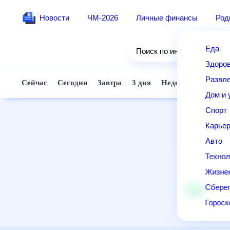
Новости
ЧМ-2026
Личные финансы
Ро
Еда
Поиск по интернету
Здор
Разв
Сейчас
Сегодня
Завтра
3 дня
Неделя
10 д
Дом 
Спор
Карь
Авто
Техн
Жизн
Сбер
Горо