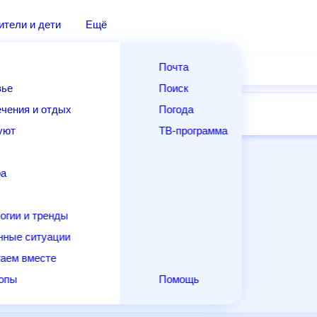
дители и дети
Ещё
Почта
овье
Поиск
лечения и отдых
Погода
ней
14 дней
Месяц
Выходные
Для садовода
и уют
ТВ-программа
т
ера
ологии и тренды
енные ситуации
егаем вместе
скопы
Помощь