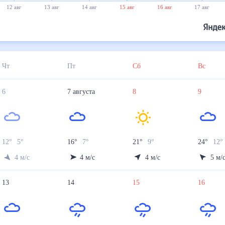
12 авг
13 авг
14 авг
15 авг
16 авг
17 авг
Чт
Пт
Сб
Вс
6
7
августа
8
9
12
°
5
°
16
°
7
°
21
°
9
°
24
°
12
°
4
м/с
4
м/с
4
м/с
5
м/
13
14
15
16