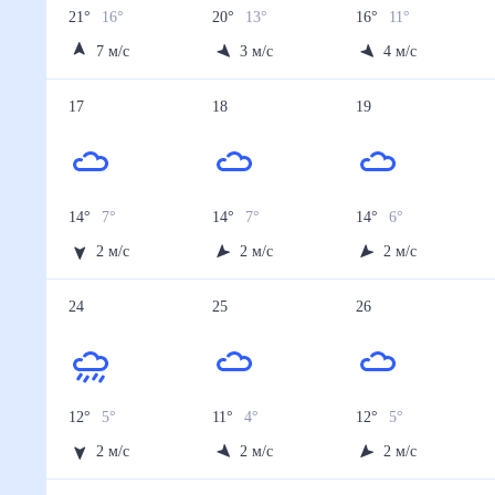
21
°
16
°
20
°
13
°
16
°
11
°
7
м/с
3
м/с
4
м/с
17
18
19
14
°
7
°
14
°
7
°
14
°
6
°
2
м/с
2
м/с
2
м/с
24
25
26
12
°
5
°
11
°
4
°
12
°
5
°
2
м/с
2
м/с
2
м/с