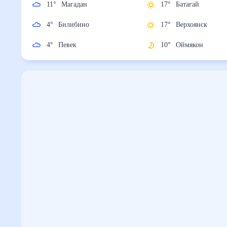
11
°
Магадан
17
°
Батагай
4
°
Билибино
17
°
Верхоянск
4
°
Певек
10
°
Оймякон