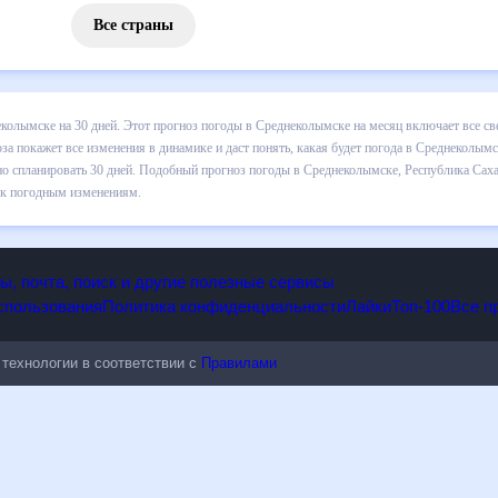
Все страны
з погоды в Среднеколымске на 30 дней. Этот прогноз погоды в
ой температуре , выпадении осадков т.д. Хорошая визуализация про
будет погода в Среднеколымске в ближайший месяц, к каким изменен
бный прогноз погоды в Среднеколымске, Республика Саха (Якутия), Р
тельным к погодным изменениям.
опы, почта, поиск и другие полезные сервисы
 использования
Политика конфиденциальности
Лайки
Топ-100
ые технологии в соответствии с
Правилами