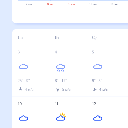
7 авг
8 авг
9 авг
10 авг
11 авг
Пн
Вт
Ср
3
4
5
25
°
9
°
8
°
17
°
9
°
5
°
4
м/с
5
м/с
4
м/с
10
11
12