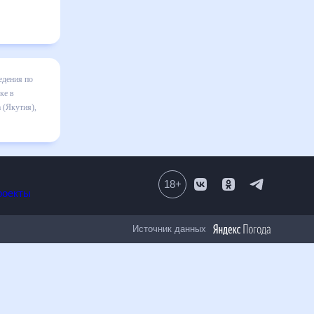
гноза
иям нужно
оссия, на
18
+
Все проекты
Источник данных