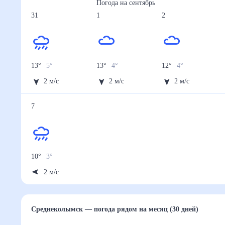
Погода на
сентябрь
31
1
2
13
°
5
°
13
°
4
°
12
°
4
°
2
м/с
2
м/с
2
м/с
7
10
°
3
°
2
м/с
Среднеколымск
— погода рядом
на месяц (30 дне