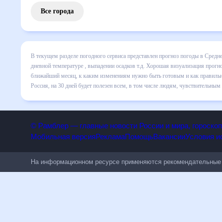
Все города
В текущем разделе погодного сервиса представлен прогно
Среднеколымске на месяц включает все сведения по дневн
покажет все изменения в динамике и даст понять, какая 
быть готовым и как правильно спланировать 30 дней. Подо
30 дней будет полезен всем, в том числе людям, чувстви
© Рамблер — главные новости России и мира, гороск
Мобильная версия
Реклама
Помощь
Вакансии
Условия
На информационном ресурсе применяются рекомендательн