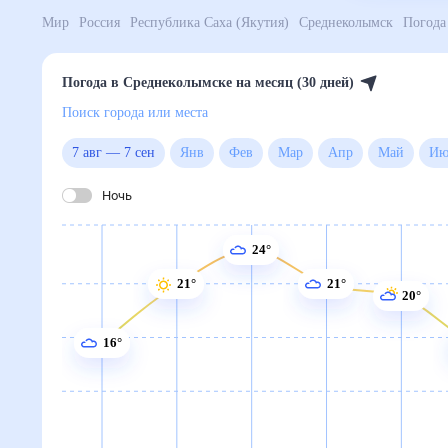
Мир
Россия
Республика Саха (Якутия)
Среднеколы
Погода в Среднеколымске на месяц (30 дней)
Поиск города или места
7 авг
—
7 сен
Янв
Фев
Мар
Апр
Май
Ночь
24°
21°
21°
20°
16°