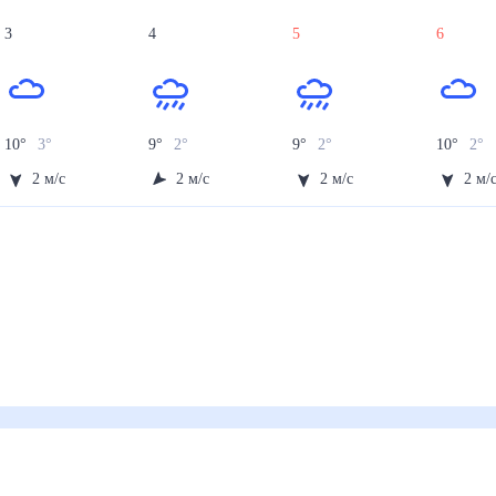
3
4
5
6
10
°
3
°
9
°
2
°
9
°
2
°
10
°
2
°
2
м/с
2
м/с
2
м/с
2
м/
й)