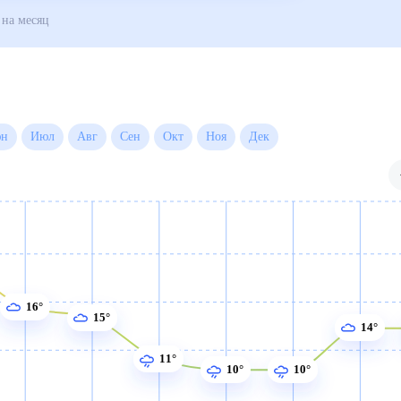
мск
Погода на месяц
Июн
Июл
Авг
Сен
Окт
Ноя
Дек
16°
15°
14°
11°
10°
10°