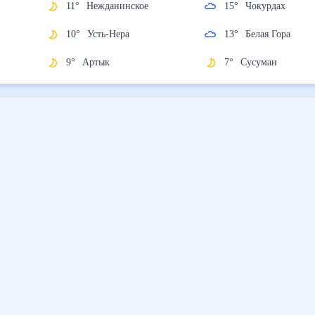
11
°
Нежданинское
15
°
Чокурдах
10
°
Усть-Нера
13
°
Белая Гора
9
°
Артык
7
°
Сусуман