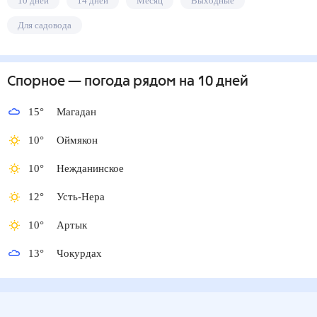
10 дней
14 дней
Месяц
Выходные
Для садовода
Спорное
— погода рядом
на 10 дней
15
°
Магадан
10
°
Оймякон
10
°
Нежданинское
12
°
Усть-Нера
10
°
Артык
13
°
Чокурдах