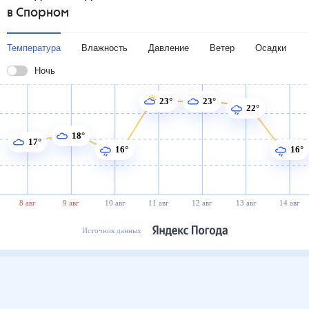
в Спорном
Температура
Влажность
Давление
Ветер
Осадки
Ночь
23°
23°
22°
18°
17°
16°
16°
8 авг
9 авг
10 авг
11 авг
12 авг
13 авг
14 авг
Источник данных