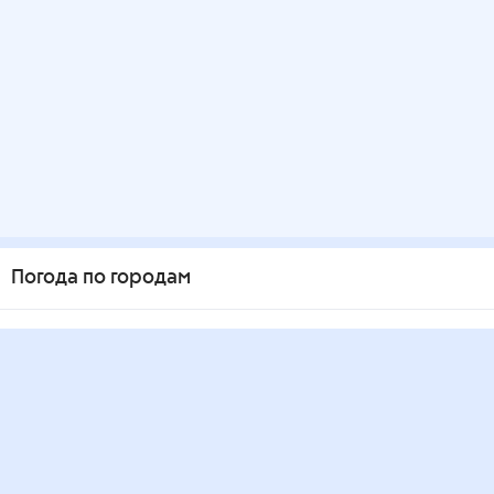
Погода по городам
Города в России
Города в мире