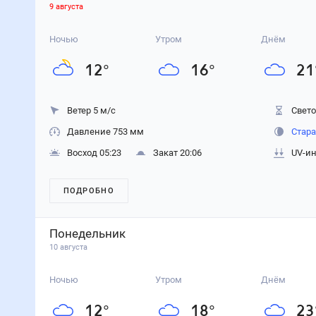
9 августа
Ночью
Утром
Днём
12
°
16
°
21
Ветер 5 м/с
Свето
Давление 753 мм
Стара
Восход 05:23
Закат 20:06
UV-ин
ПОДРОБНО
Понедельник
10 августа
Ночью
Утром
Днём
12
°
18
°
23