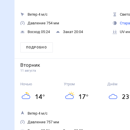
Ветер 4 м/с
Свето
Давление 754 мм
Стара
Восход 05:24
Закат 20:04
UV-ин
ПОДРОБНО
Вторник
11 августа
Ночью
Утром
Днём
14
°
17
°
23
Ветер 4 м/с
Давление 757 мм