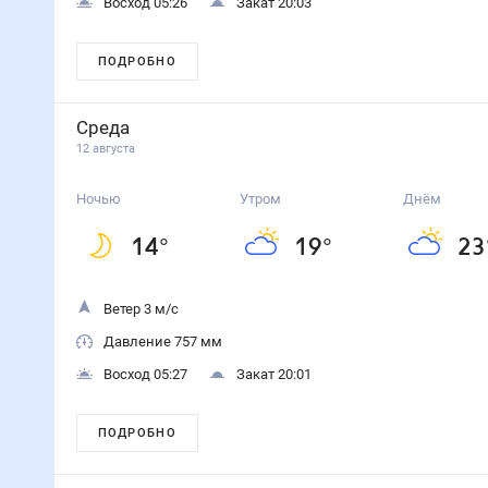
Восход 05:26
Закат 20:03
ПОДРОБНО
Среда
12 августа
Ночью
Утром
Днём
14
°
19
°
23
Ветер 3 м/с
Давление 757 мм
Восход 05:27
Закат 20:01
ПОДРОБНО