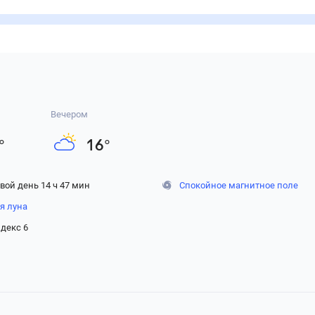
Вечером
°
16
°
вой день 14 ч 47 мин
Спокойное магнитное поле
я луна
декс 6