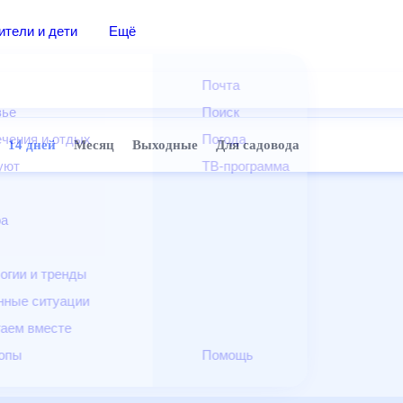
дители и дети
Ещё
Почта
овье
Поиск
лечения и отдых
Погода
ней
14 дней
Месяц
Выходные
Для садовода
и уют
ТВ-программа
т
ера
ологии и тренды
енные ситуации
егаем вместе
скопы
Помощь