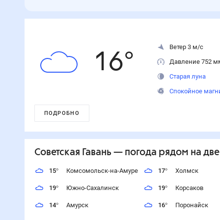
Ветер 3 м/с
16
°
Давление 752 м
Старая луна
Спокойное магн
ПОДРОБНО
Советская Гавань
— погода рядом
на две
15
°
Комсомольск-на-Амуре
17
°
Холмск
19
°
Южно-Сахалинск
19
°
Корсаков
14
°
Амурск
16
°
Поронайск