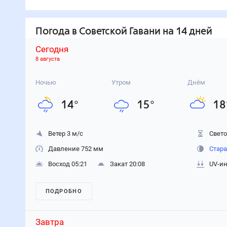
Погода
в Советской Гавани
на 14 дней
Сегодня
8 августа
Ночью
Утром
Днём
14
°
15
°
18
Ветер 3 м/с
Свето
Давление 752 мм
Стара
Восход 05:21
Закат 20:08
UV-ин
ПОДРОБНО
Завтра