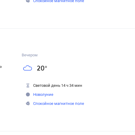
Спокойное магнитное поле
Вечером
°
20
°
Световой день 14 ч 34 мин
Новолуние
Спокойное магнитное поле