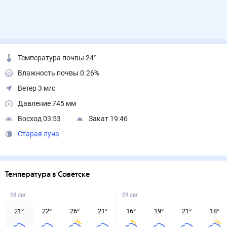
Температура почвы 24°
Влажность почвы 0.26%
Ветер 3 м/с
Давление 745 мм
Восход 03:53
Закат 19:46
Старая луна
Температура в Советске
08 авг
09 авг
21
°
22
°
26
°
21
°
16
°
19
°
21
°
18
°