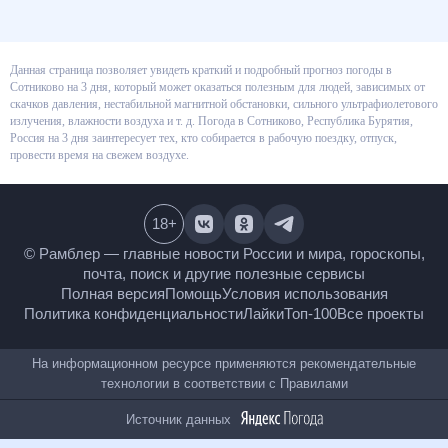
Данная страница позволяет увидеть краткий и подробный прогноз
погоды в Сотниково на 3 дня, который может оказаться полезным для
людей, зависимых от скачков давления, нестабильной магнитной
обстановки, сильного ультрафиолетового излучения, влажности воздуха
и т. д. Погода в Сотниково, Республика Бурятия, Россия на 3 дня
заинтересует тех, кто собирается в рабочую поездку, отпуск, провести
время на свежем воздухе.
18
+
© Рамблер — главные новости России и мира,
гороскопы, почта, поиск и другие полезные сервисы
Полная версия
Помощь
Условия использования
Политика конфиденциальности
Лайки
Топ-100
Все проекты
На информационном ресурсе применяются
рекомендательные технологии в соответствии с
Правилами