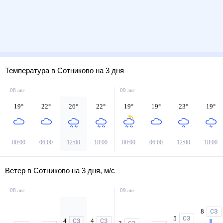
Температура в Сотниково на 3 дня
08 авг
09 авг
19
°
22
°
26
°
22
°
19
°
19
°
23
°
19
°
00:00
06:00
12:00
18:00
00:00
06:00
12:00
18:00
Ветер в Сотниково на 3 дня, м/с
08 авг
09 авг
8
СЗ
5
СЗ
4
4
СЗ
СЗ