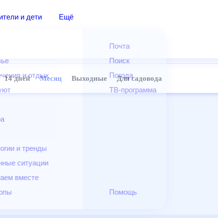
дители и дети
Ещё
Почта
овье
Поиск
лечения и отдых
Погода
ней
14 дней
Месяц
Выходные
Для садовода
и уют
ТВ-программа
т
ера
ологии и тренды
енные ситуации
егаем вместе
скопы
Помощь