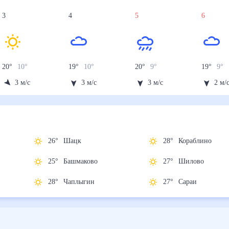
3
4
5
6
20
°
10
°
19
°
10
°
20
°
9
°
19
°
9
°
3
м/с
3
м/с
3
м/с
2
м/
26
°
Шацк
28
°
Кораблино
25
°
Башмаково
27
°
Шилово
28
°
Чаплыгин
27
°
Сараи