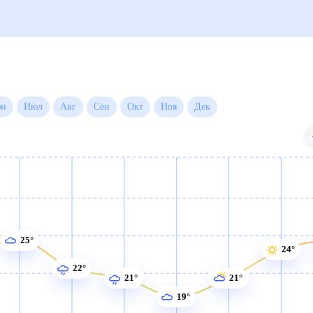
 на месяц
Июн
Июл
Авг
Сен
Окт
Ноя
Дек
25°
24°
22°
21°
21°
19°