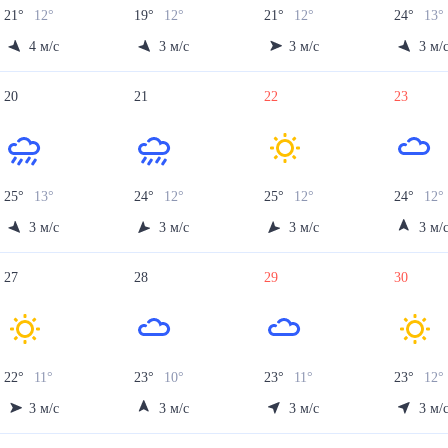
21
°
12
°
19
°
12
°
21
°
12
°
24
°
13
°
4
м/с
3
м/с
3
м/с
3
м/
20
21
22
23
25
°
13
°
24
°
12
°
25
°
12
°
24
°
12
°
3
м/с
3
м/с
3
м/с
3
м/
27
28
29
30
22
°
11
°
23
°
10
°
23
°
11
°
23
°
12
°
3
м/с
3
м/с
3
м/с
3
м/