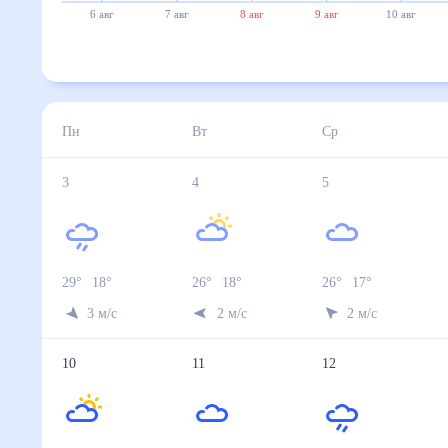
6 авг
7 авг
8 авг
9 авг
10 авг
Пн
Вт
Ср
3
4
5
29
°
18
°
26
°
18
°
26
°
17
°
3
м/с
2
м/с
2
м/с
10
11
12