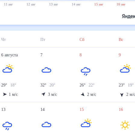
11 авг
12 авг
13 авг
14 авг
15 авг
16 авг
Чт
Пт
Сб
Вс
6
августа
7
8
9
29
°
18
°
32
°
20
°
26
°
22
°
23
°
19
°
1
м/с
3
м/с
2
м/с
2
м/
13
14
15
16