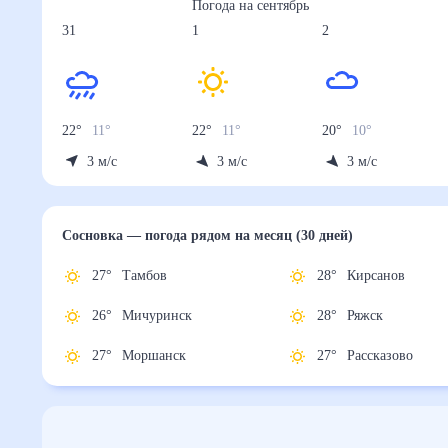
Погода на
сентябрь
31
1
2
22
°
11
°
22
°
11
°
20
°
10
°
3
м/с
3
м/с
3
м/с
Сосновка
— погода рядом
на месяц (30 дней)
27
°
Тамбов
28
°
Кирсанов
26
°
Мичуринск
28
°
Ряжск
27
°
Моршанск
27
°
Рассказово