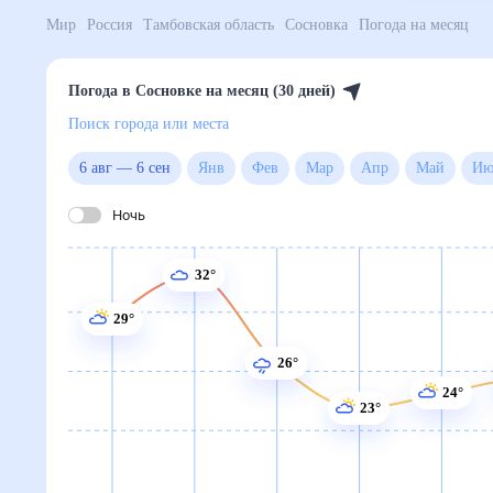
Мир
Россия
Тамбовская область
Сосновка
Погода
Погода в Сосновке на месяц (30 дней)
Поиск города или места
6 авг
—
6 сен
Янв
Фев
Мар
Апр
Май
Ночь
32°
29°
26°
24°
23°