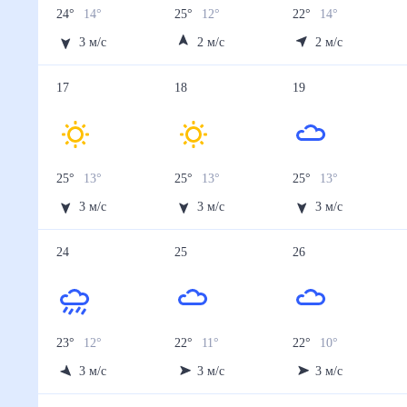
24
°
14
°
25
°
12
°
22
°
14
°
3
м/с
2
м/с
2
м/с
17
18
19
25
°
13
°
25
°
13
°
25
°
13
°
3
м/с
3
м/с
3
м/с
24
25
26
23
°
12
°
22
°
11
°
22
°
10
°
3
м/с
3
м/с
3
м/с