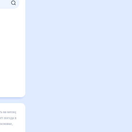
огоды в
ализация
яц, к
кая