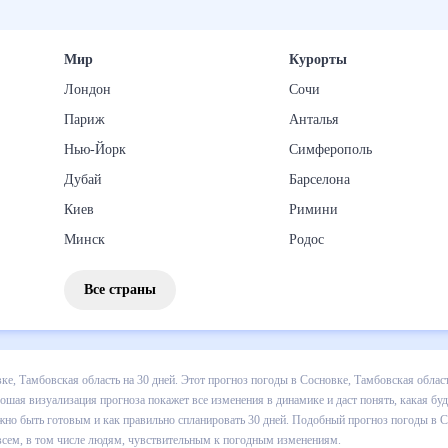
Мир
Курорты
Лондон
Сочи
Париж
Анталья
Нью-Йорк
Симферополь
Дубай
Барселона
Киев
Римини
Минск
Родос
Все страны
 погоды в Сосновке, Тамбовская область на 30 дней. Этот прогноз п
ения по дневной температуре , выпадении осадков т.д. Хорошая визу
 какая будет погода в Сосновке, Тамбовская область в ближайший мес
ланировать 30 дней. Подобный прогноз погоды в Сосновке, Тамбовс