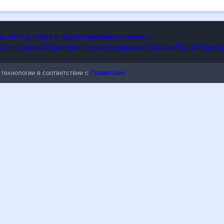
лезен всем, в том числе людям, чувствительным к погодным изменени
опы, почта, поиск и другие полезные сервисы
 использования
Политика конфиденциальности
Лайки
Топ-100
ые технологии в соответствии с
Правилами