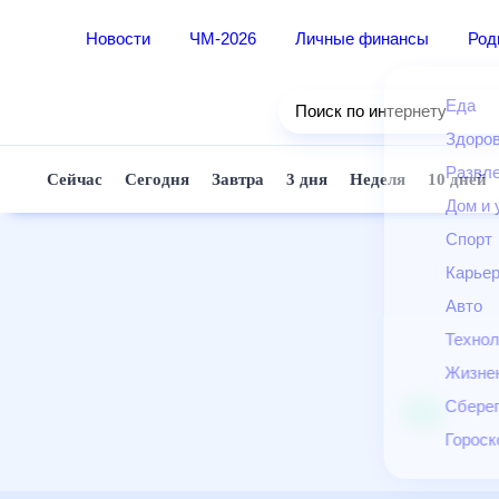
Новости
ЧМ-2026
Личные финансы
Ро
Еда
Поиск по интернету
Здор
Разв
Сейчас
Сегодня
Завтра
3 дня
Неделя
10 д
Дом 
Спор
Карь
Авто
Техн
Жизн
Сбер
Горо