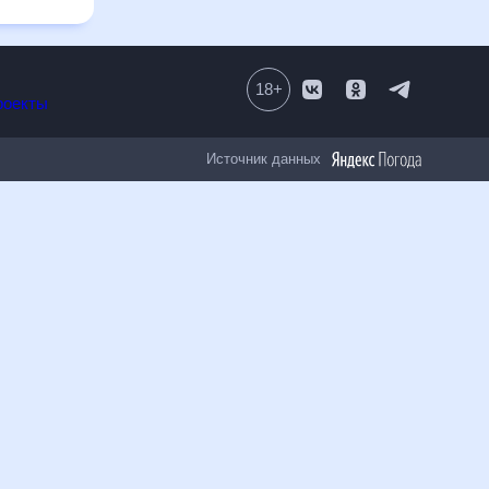
ям.
18
+
Все проекты
Источник данных