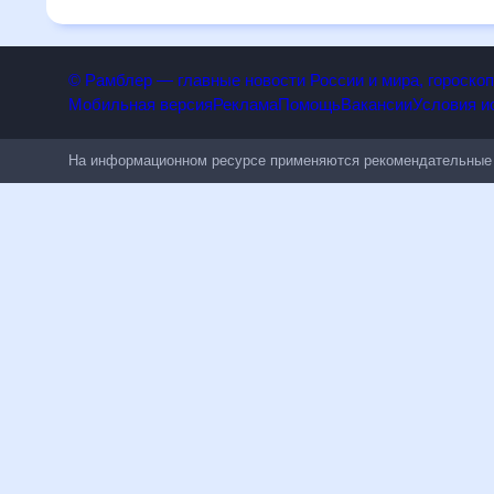
область, Тамбовская область, Россия, на 30 дней будет по
© Рамблер — главные новости России и мира, гороск
Мобильная версия
Реклама
Помощь
Вакансии
Условия
На информационном ресурсе применяются рекомендательн