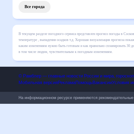
Все города
В текущем разделе погодного сервиса представлен прогноз
включает все сведения по дневной температуре , выпадени
динамике и даст понять, какая будет погода в Сосково в 
спланировать 30 дней. Подобный прогноз погоды в Сосково,
людям, чувствительным к погодным изменениям.
© Рамблер — главные новости России и мира, гороск
Мобильная версия
Реклама
Помощь
Вакансии
Условия
На информационном ресурсе применяются рекомендательн