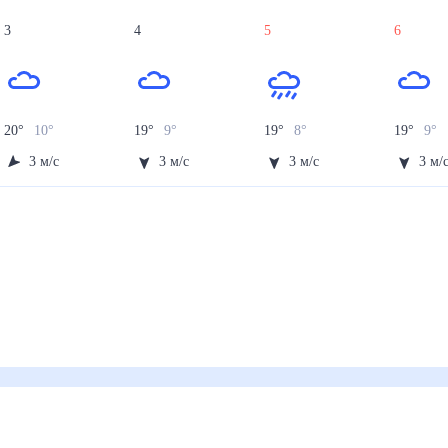
3
4
5
6
20
°
10
°
19
°
9
°
19
°
8
°
19
°
9
°
3
м/с
3
м/с
3
м/с
3
м/