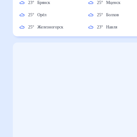
23
°
Брянск
25
°
Мценск
25
°
Орёл
25
°
Болхов
25
°
Железногорск
23
°
Навля