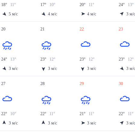
18
°
11
°
17
°
10
°
20
°
11
°
24
°
13
°
5
м/с
4
м/с
4
м/с
3
м/
20
21
22
23
24
°
13
°
23
°
12
°
23
°
12
°
23
°
12
°
3
м/с
3
м/с
3
м/с
3
м/
27
28
29
30
22
°
10
°
22
°
11
°
21
°
11
°
22
°
11
°
3
м/с
3
м/с
3
м/с
3
м/