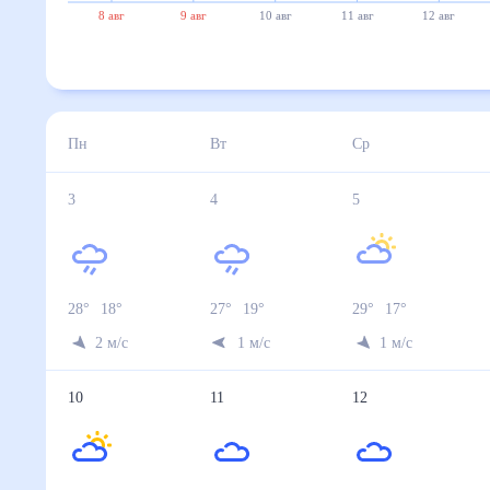
8 авг
9 авг
10 авг
11 авг
12 авг
Пн
Вт
Ср
3
4
5
28
°
18
°
27
°
19
°
29
°
17
°
2
м/с
1
м/с
1
м/с
10
11
12