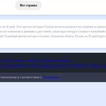
Все страны
 погоды в Сосково на 30 дней. Этот прогноз погоды в Сосково на ме
и осадков т.д. Хорошая визуализация прогноза покажет все изменени
ближайший месяц, к каким изменениям нужно быть готовым и как прав
 Орловская область, Россия, на 30 дней будет полезен всем, в том ч
опы, почта, поиск и другие полезные сервисы
 использования
Политика конфиденциальности
Лайки
Топ-100
ые технологии в соответствии с
Правилами