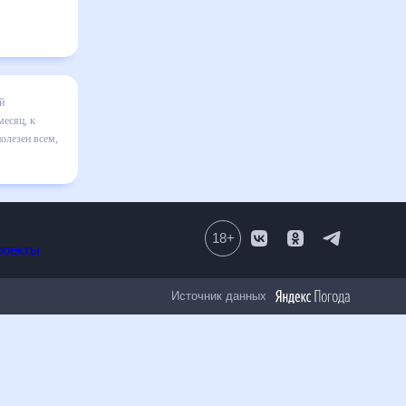
сяц
я в
ильно
исле
18
+
Все проекты
Источник данных