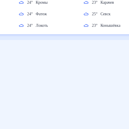
24
°
Кромы
23
°
Карачев
24
°
Фатеж
25
°
Севск
24
°
Локоть
23
°
Конышёвка