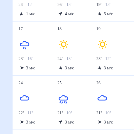
24
°
12
°
26
°
15
°
19
°
15
°
1
м/с
4
м/с
5
м/с
17
18
19
23
°
16
°
24
°
13
°
23
°
12
°
3
м/с
3
м/с
3
м/с
24
25
26
22
°
11
°
21
°
10
°
21
°
10
°
3
м/с
3
м/с
3
м/с