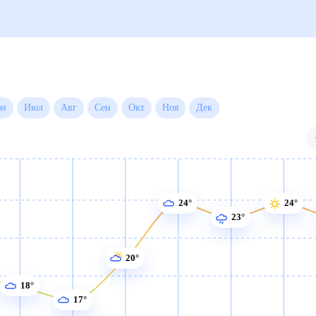
а месяц
Июн
Июл
Авг
Сен
Окт
Ноя
Дек
24°
24°
23°
20°
18°
17°