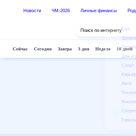
Новости
ЧМ-2026
Личные финансы
Ро
Еда
Поиск по интернету
Здор
Разв
Сейчас
Сегодня
Завтра
3 дня
Неделя
10 д
Дом 
Спор
Карь
Авто
Техн
Жизн
Сбер
Горо