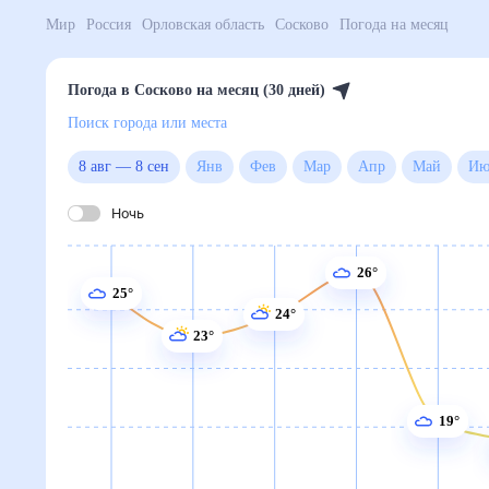
Мир
Россия
Орловская область
Сосково
Погода н
Погода в Сосково на месяц (30 дней)
Поиск города или места
8 авг
—
8 сен
Янв
Фев
Мар
Апр
Май
Ночь
26°
25°
24°
23°
19°