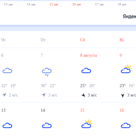
13 авг
14 авг
15 авг
16 авг
17 авг
18 авг
Чт
Пт
Сб
Вс
6
7
8
августа
9
32
°
19
°
30
°
22
°
25
°
20
°
23
°
16
°
2
м/с
3
м/с
3
м/с
3
м/
13
14
15
16