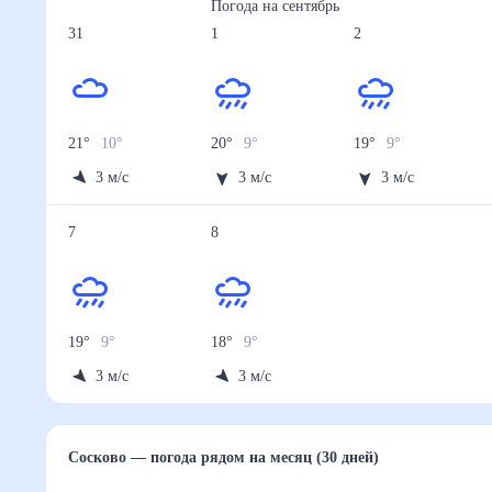
Погода на
сентябрь
31
1
2
21
°
10
°
20
°
9
°
19
°
9
°
3
м/с
3
м/с
3
м/с
7
8
19
°
9
°
18
°
9
°
3
м/с
3
м/с
Сосково
— погода рядом
на месяц (30 дней)