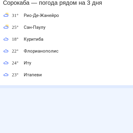
Сорокаба
— погода рядом
на 3 дня
31
°
Рио-Де-Жанейро
25
°
Сан-Паулу
18
°
Куритиба
22
°
Флорианополис
24
°
Иту
23
°
Итапеви