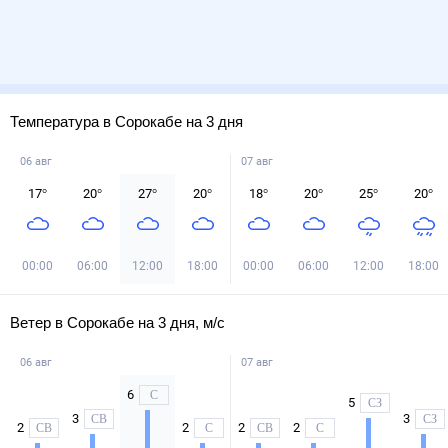
Температура в Сорокабе на 3 дня
06 авг
07 авг
17
°
20
°
27
°
20
°
18
°
20
°
25
°
20
°
00:00
06:00
12:00
18:00
00:00
06:00
12:00
18:00
Ветер в Сорокабе на 3 дня, м/с
06 авг
07 авг
6
С
5
СЗ
3
3
СВ
СЗ
2
2
2
2
СВ
С
СВ
С