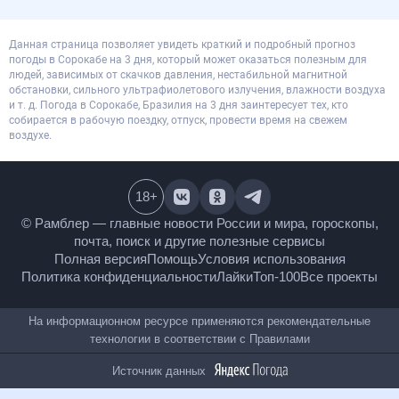
Данная страница позволяет увидеть краткий и подробный прогноз
погоды в Сорокабе на 3 дня, который может оказаться полезным для
людей, зависимых от скачков давления, нестабильной магнитной
обстановки, сильного ультрафиолетового излучения, влажности воздуха
и т. д. Погода в Сорокабе, Бразилия на 3 дня заинтересует тех, кто
собирается в рабочую поездку, отпуск, провести время на свежем
воздухе.
18
+
© Рамблер — главные новости России и мира,
гороскопы, почта, поиск и другие полезные сервисы
Полная версия
Помощь
Условия использования
Политика конфиденциальности
Лайки
Топ-100
Все проекты
На информационном ресурсе применяются
рекомендательные технологии в соответствии с
Правилами
Источник данных