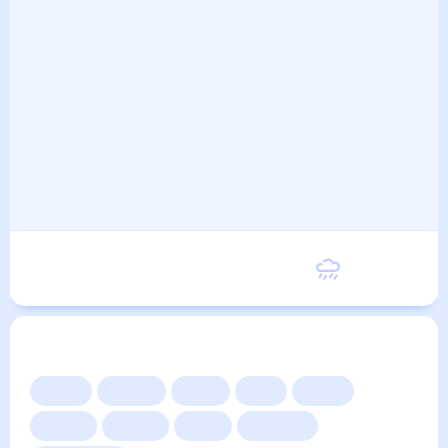
Среда
15
°
5
°
9 Сентября
Другие прогнозы
Сейчас
Сегодня
Завтра
3 дня
Неделя
10 дней
14 дней
Месяц