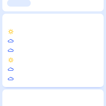
Выходные
Для садовода
Поселок Солнечный
— погода рядом
на месяц (30
дней)
22
°
Красноярск
20
°
Ачинск
21
°
Назарово
22
°
Канск
21
°
Ужур
20
°
Боготол
Погода по городам