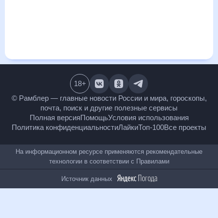
дневной температуре , выпадении осадков т.д. Хорошая
визуализация прогноза покажет все изменения в динамике
и даст понять, какая будет погода в поселке Солнечный,
Красноярский край в ближайший месяц, к каким
изменениям нужно быть готовым и как правильно
спланировать 30 дней. Подобный прогноз погоды в
поселке Солнечный, Красноярский край, Красноярский
край, Россия, на 30 дней будет полезен всем, в том числе
людям, чувствительным к погодным изменениям.
18
+
© Рамблер — главные новости России и мира,
гороскопы, почта, поиск и другие полезные сервисы
Полная версия
Помощь
Условия использования
Политика конфиденциальности
Лайки
Топ-100
Все проекты
На информационном ресурсе применяются
рекомендательные технологии в соответствии с
Правилами