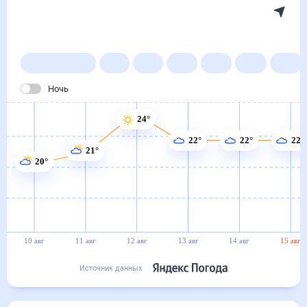
Погода на месяц (30 дней)
в поселке Солнечный
10 авг
–
10 сен
Янв
Фев
Мар
Апр
Май
Ночь
24°
22°
22°
22°
21°
20°
10 авг
11 авг
12 авг
13 авг
14 авг
15 авг
Источник данных