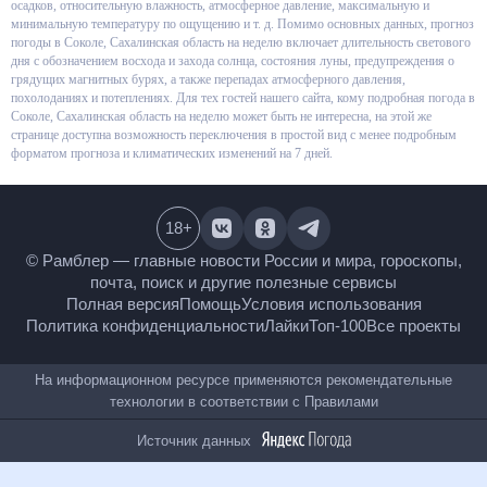
показателей можно узнать вероятность осадков, относительную
влажность, атмосферное давление, максимальную и минимальную
температуру по ощущению и т. д. Помимо основных данных, прогноз
погоды в Соколе, Сахалинская область на неделю включает
длительность светового дня с обозначением восхода и захода солнца,
состояния луны, предупреждения о грядущих магнитных бурях, а также
перепадах атмосферного давления, похолоданиях и потеплениях. Для тех
гостей нашего сайта, кому подробная погода в Соколе, Сахалинская
область на неделю может быть не интересна, на этой же странице
доступна возможность переключения в простой вид с менее подробным
форматом прогноза и климатических изменений на 7 дней.
18
+
© Рамблер — главные новости России и мира,
гороскопы, почта, поиск и другие полезные сервисы
Полная версия
Помощь
Условия использования
Политика конфиденциальности
Лайки
Топ-100
Все проекты
На информационном ресурсе применяются
рекомендательные технологии в соответствии с
Правилами