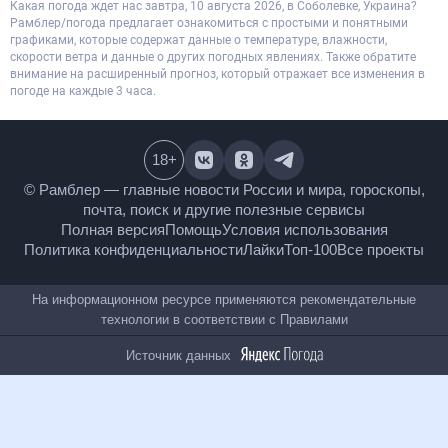
Какая погода ждет нас завтра, 10 августа 2026, в Соболевке, Украина?
Рамблер/погода предлагает ознакомиться с простыми и понятными
графиками, которые содержат данные о температуре, влажности,
скорости ветра и данные о других погодных явлениях. Также обратите
внимание на расширенный прогноз, который отражает все изменения в
погоде на каждые 3 часа.
18
+
© Рамблер — главные новости России и мира,
гороскопы, почта, поиск и другие полезные сервисы
Полная версия
Помощь
Условия использования
Политика конфиденциальности
Лайки
Топ-100
Все проекты
На информационном ресурсе применяются
рекомендательные технологии в соответствии с
Правилами
Источник данных