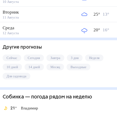
10 Августа
Вторник
25
°
13
°
11 Августа
Среда
20
°
16
°
12 Августа
Другие прогнозы
Сейчас
Сегодня
Завтра
3 дня
Неделя
10 дней
14 дней
Месяц
Выходные
Для садовода
Собинка
— погода рядом
на неделю
21
°
Владимир