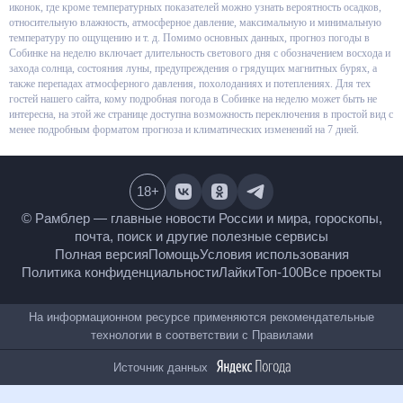
в виде графиков и иконок, где кроме температурных показателей можно
узнать вероятность осадков, относительную влажность, атмосферное
давление, максимальную и минимальную температуру по ощущению и т.
д. Помимо основных данных, прогноз погоды в Собинке на неделю
включает длительность светового дня с обозначением восхода и захода
солнца, состояния луны, предупреждения о грядущих магнитных бурях, а
также перепадах атмосферного давления, похолоданиях и потеплениях.
Для тех гостей нашего сайта, кому подробная погода в Собинке на
неделю может быть не интересна, на этой же странице доступна
возможность переключения в простой вид с менее подробным форматом
прогноза и климатических изменений на 7 дней.
18
+
© Рамблер — главные новости России и мира,
гороскопы, почта, поиск и другие полезные сервисы
Полная версия
Помощь
Условия использования
Политика конфиденциальности
Лайки
Топ-100
Все проекты
На информационном ресурсе применяются
рекомендательные технологии в соответствии с
Правилами