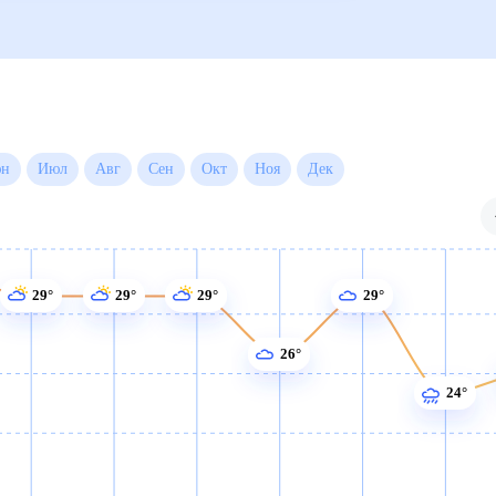
на месяц
Июн
Июл
Авг
Сен
Окт
Ноя
Дек
29°
29°
29°
29°
26°
24°