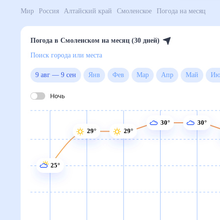
Мир
Россия
Алтайский край
Смоленское
Погода 
Погода в Смоленском на месяц (30 дней)
Поиск города или места
9 авг
—
9 сен
Янв
Фев
Мар
Апр
Май
Ночь
30°
30°
29°
29°
25°