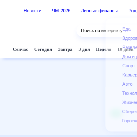
Новости
ЧМ-2026
Личные финансы
Ро
Еда
Поиск по интернету
Здор
Разв
Сейчас
Сегодня
Завтра
3 дня
Неделя
10 д
Дом 
Спор
Карь
Авто
Техн
Жизн
Сбер
Горо