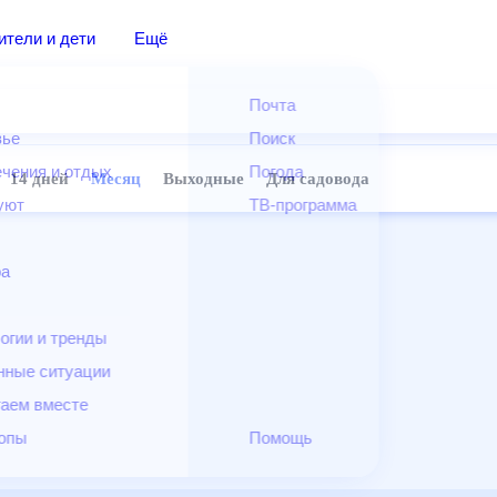
дители и дети
Ещё
Почта
овье
Поиск
лечения и отдых
Погода
ней
14 дней
Месяц
Выходные
Для садовода
и уют
ТВ-программа
т
ера
ологии и тренды
енные ситуации
егаем вместе
скопы
Помощь