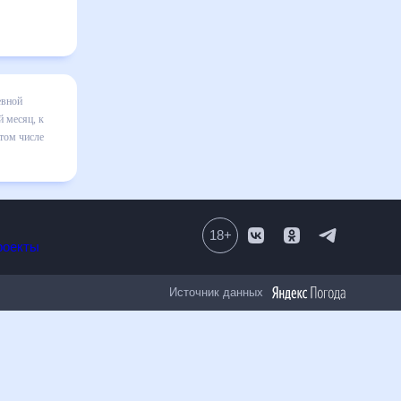
 месяц
я в
авильно
18
+
Все проекты
Источник данных