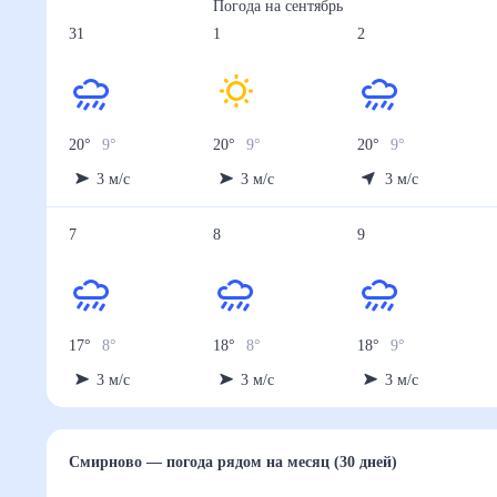
Погода на
сентябрь
31
1
2
20
°
9
°
20
°
9
°
20
°
9
°
3
м/с
3
м/с
3
м/с
7
8
9
17
°
8
°
18
°
8
°
18
°
9
°
3
м/с
3
м/с
3
м/с
Смирново
— погода рядом
на месяц (30 дней)