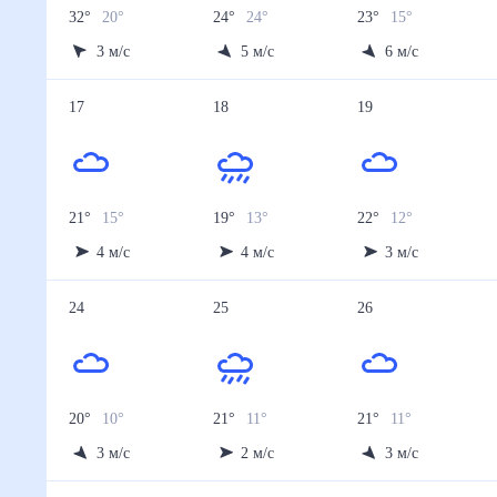
32
°
20
°
24
°
24
°
23
°
15
°
3
м/с
5
м/с
6
м/с
17
18
19
21
°
15
°
19
°
13
°
22
°
12
°
4
м/с
4
м/с
3
м/с
24
25
26
20
°
10
°
21
°
11
°
21
°
11
°
3
м/с
2
м/с
3
м/с