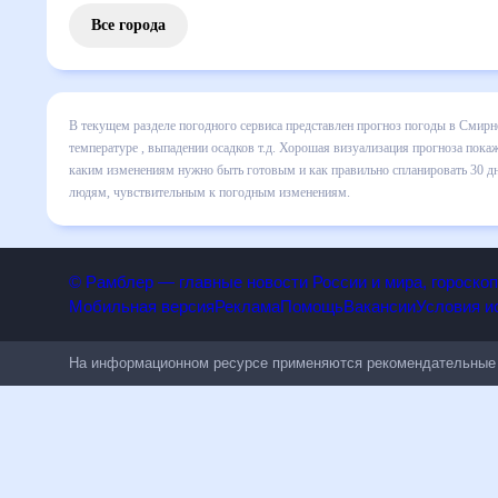
Все города
В текущем разделе погодного сервиса представлен прогноз
включает все сведения по дневной температуре , выпадени
динамике и даст понять, какая будет погода в Смирново в
спланировать 30 дней. Подобный прогноз погоды в Смирново
чувствительным к погодным изменениям.
© Рамблер — главные новости России и мира, гороск
Мобильная версия
Реклама
Помощь
Вакансии
Условия
На информационном ресурсе применяются рекомендательн