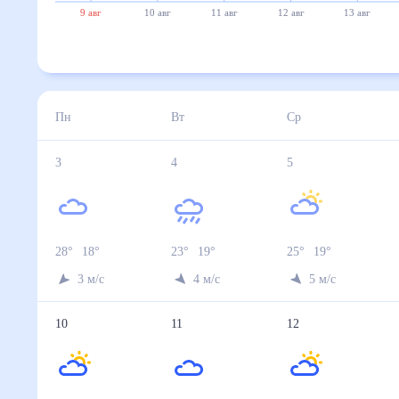
9 авг
10 авг
11 авг
12 авг
13 авг
Пн
Вт
Ср
3
4
5
28
°
18
°
23
°
19
°
25
°
19
°
3
м/с
4
м/с
5
м/с
10
11
12