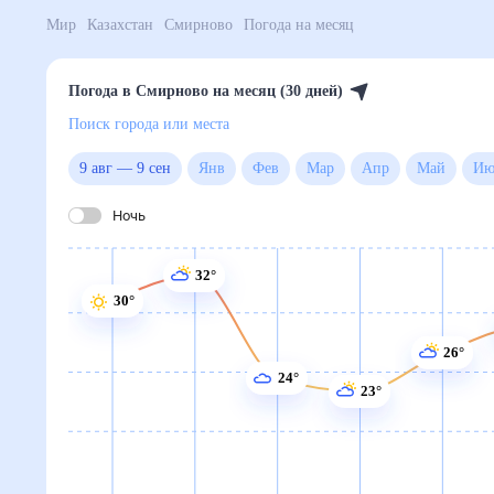
Мир
Казахстан
Смирново
Погода на месяц
Погода в Смирново на месяц (30 дней)
Поиск города или места
9 авг
—
9 сен
Янв
Фев
Мар
Апр
Май
Ночь
32°
30°
26°
24°
23°