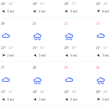
26
°
14
°
28
°
15
°
28
°
17
°
24
°
18
°
3
м/с
2
м/с
3
м/с
4
м/
20
21
22
23
22
°
12
°
21
°
11
°
20
°
10
°
21
°
11
°
2
м/с
3
м/с
3
м/с
3
м/
27
28
29
30
21
°
11
°
20
°
10
°
20
°
10
°
20
°
10
°
3
м/с
3
м/с
3
м/с
3
м/