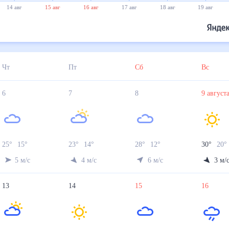
14 авг
15 авг
16 авг
17 авг
18 авг
19 авг
Чт
Пт
Сб
Вс
6
7
8
9
авгус
25
°
15
°
23
°
14
°
28
°
12
°
30
°
20
5
м/с
4
м/с
6
м/с
3
м/
13
14
15
16