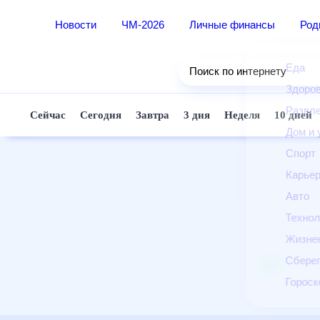
Новости
ЧМ-2026
Личные финансы
Ро
Еда
Поиск по интернету
Здор
Разв
Сейчас
Сегодня
Завтра
3 дня
Неделя
10 д
Дом 
Спор
Карь
Авто
Техн
Жизн
Сбер
Горо