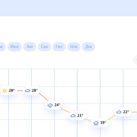
Июн
Июл
Авг
Сен
Окт
Ноя
Дек
28°
28°
24°
22°
21°
19°