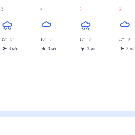
3
4
5
6
19
°
9
°
18
°
8
°
17
°
8
°
17
°
9
°
3
м/с
3
м/с
3
м/с
3
м/