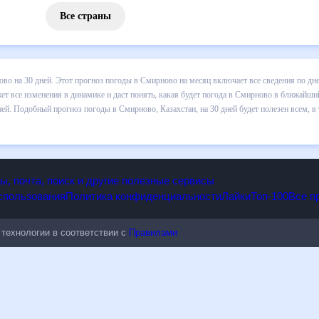
Все страны
 погоды в Смирново на 30 дней. Этот прогноз погоды в Смирново на
и осадков т.д. Хорошая визуализация прогноза покажет все изменени
 ближайший месяц, к каким изменениям нужно быть готовым и как пр
, Казахстан, на 30 дней будет полезен всем, в том числе людям,
опы, почта, поиск и другие полезные сервисы
 использования
Политика конфиденциальности
Лайки
Топ-100
ые технологии в соответствии с
Правилами