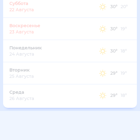
33
°
23
°
2
м/с
вторник
11 августа