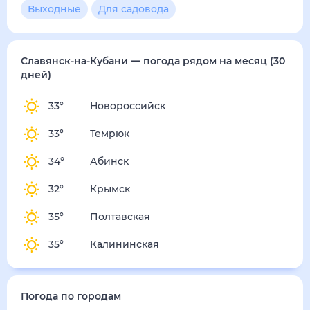
5
м/с
пятница
14 августа