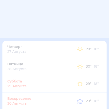
33
°
23
°
2
м/с
среда
12 августа