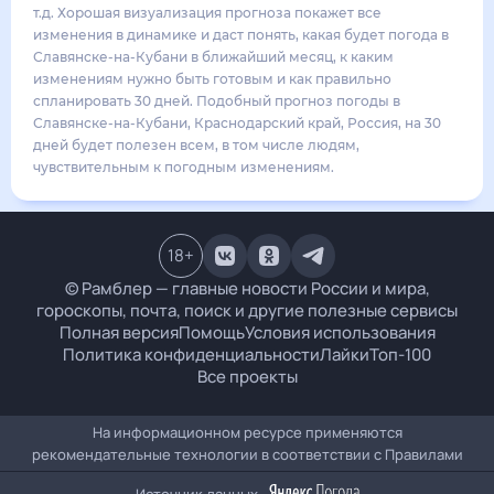
28
°
18
°
4
м/с
воскресенье
16 августа