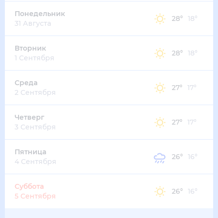
34
°
23
°
3
м/с
четверг
13 августа