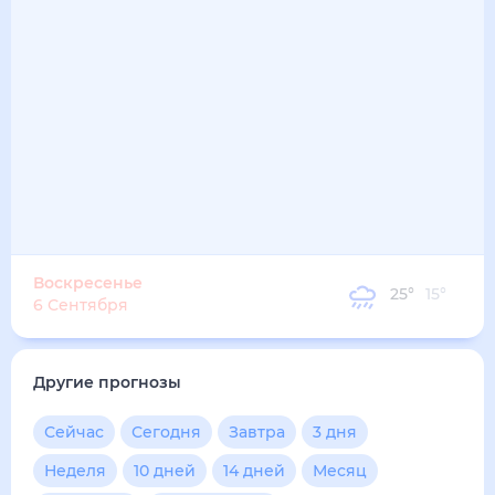
28
°
22
°