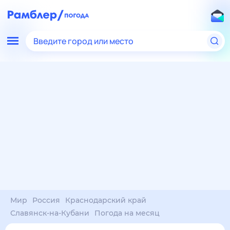
Введите город или место
Мир
Россия
Краснодарский край
Славянск-на-Кубани
Погода на месяц
Погода на месяц (30 дней)
в Славянске-на-Кубани
7 авг
–
7 сен
янв
фев
мар
апр
май
июн
июл
авг
сен
окт
ноя
дек
Ночь
34°
34°
33°
33°
33°
32°