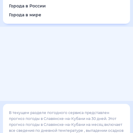
26
°
18
°
5
м/с
суббота
15 августа