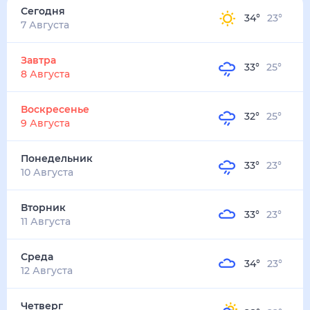
34
°
23
°
8
м/с
завтра
8 августа