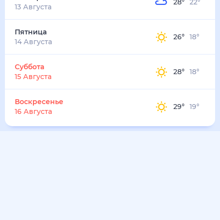
33
°
25
°
3
м/с
воскресенье
9 августа