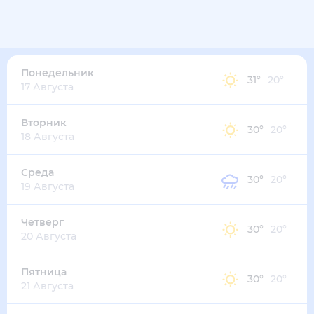
32
°
25
°
5
м/с
понедельник
10 августа