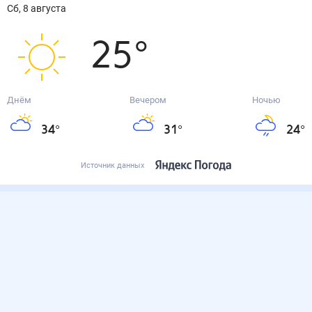
сб, 8 августа
25
°
Днём
Вечером
Ночью
34
°
31
°
24
°
Источник данных