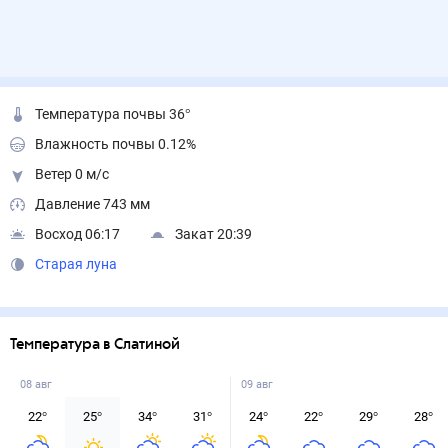
Температура почвы 36°
Влажность почвы 0.12%
Ветер 0 м/с
Давление 743 мм
Восход 06:17
Закат 20:39
Старая луна
Температура в Слатиной
08 авг
09 авг
22
°
25
°
34
°
31
°
24
°
22
°
29
°
28
°