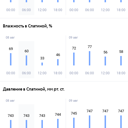
00:00
06:00
12:00
18:00
00:00
06:00
12:00
18:00
Влажность в Слатиной, %
08 авг
09 авг
77
72
69
60
58
56
46
33
00:00
06:00
12:00
18:00
00:00
06:00
12:00
18:00
Давление в Слатиной, мм рт. ст.
08 авг
09 авг
747
747
747
745
744
743
743
743