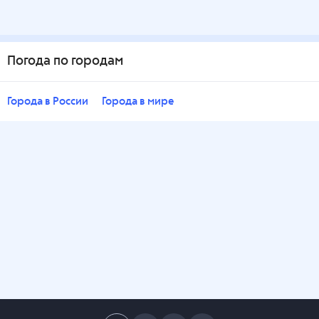
Погода по городам
Города в России
Города в мире