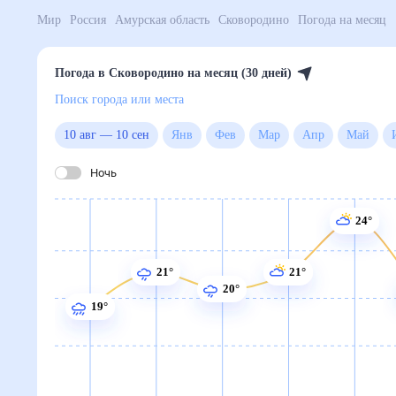
Мир
Россия
Амурская область
Сковородино
Пого
Погода в Сковородино на месяц (30 дней)
Поиск города или места
10 авг
—
10 сен
Янв
Фев
Мар
Апр
Ма
Ночь
24°
21°
21°
20°
19°