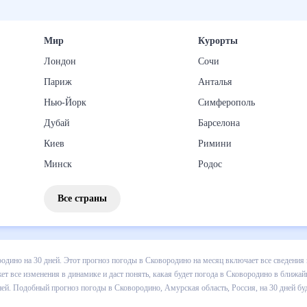
Мир
Курорты
Лондон
Сочи
Париж
Анталья
Нью-Йорк
Симферополь
Дубай
Барселона
Киев
Римини
Минск
Родос
Все страны
 погоды в Сковородино на 30 дней. Этот прогноз погоды в Сковород
падении осадков т.д. Хорошая визуализация прогноза покажет все и
о в ближайший месяц, к каким изменениям нужно быть готовым и как
ино, Амурская область, Россия, на 30 дней будет полезен всем, в т