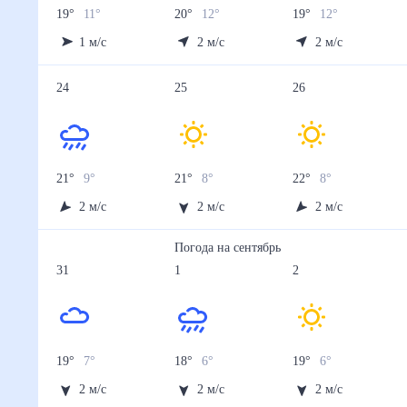
19
°
11
°
20
°
12
°
19
°
12
°
1
м/с
2
м/с
2
м/с
24
25
26
21
°
9
°
21
°
8
°
22
°
8
°
2
м/с
2
м/с
2
м/с
Погода на
сентябрь
31
1
2
19
°
7
°
18
°
6
°
19
°
6
°
2
м/с
2
м/с
2
м/с