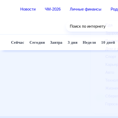
Новости
ЧМ-2026
Личные финансы
Ро
Еда
Поиск по интернету
Здор
Разв
Сейчас
Сегодня
Завтра
3 дня
Неделя
10 д
Дом 
Спор
Карь
Авто
Техн
Жизн
Сбер
Горо