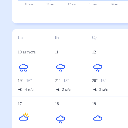
10 авг
11 авг
12 авг
13 авг
14 авг
Пн
Вт
Ср
10
августа
11
12
19
°
16
°
21
°
18
°
20
°
16
°
4
м/с
2
м/с
3
м/с
17
18
19