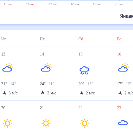
15 авг
16 авг
17 авг
18 авг
19 авг
20 авг
Чт
Пт
Сб
Вс
13
14
15
16
21
°
14
°
24
°
11
°
20
°
15
°
17
°
12
°
3
м/с
2
м/с
2
м/с
2
м/
20
21
22
23