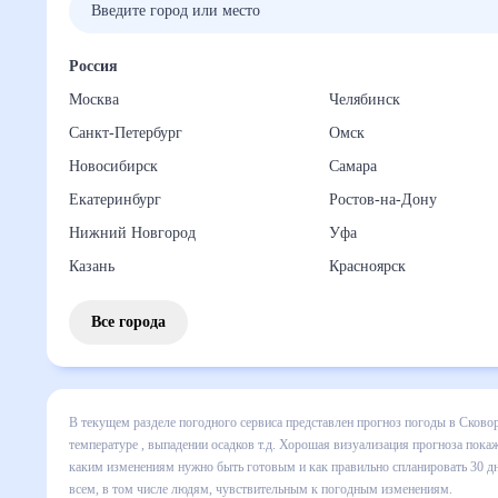
Россия
Москва
Челябинск
Санкт-Петербург
Омск
Новосибирск
Самара
Екатеринбург
Ростов-на-Дону
Нижний Новгород
Уфа
Казань
Красноярск
Все города
В текущем разделе погодного сервиса представлен прогноз
месяц включает все сведения по дневной температуре , вы
динамике и даст понять, какая будет погода в Сковородин
спланировать 30 дней. Подобный прогноз погоды в Сковород