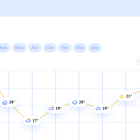
да на месяц
й
Июн
Июл
Авг
Сен
Окт
Ноя
Дек
21°
20°
20°
19°
19°
17°