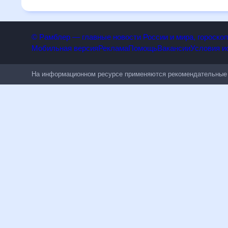
людям, чувствительным к погодным изменениям.
© Рамблер — главные новости России и мира, гороск
Мобильная версия
Реклама
Помощь
Вакансии
Условия
На информационном ресурсе применяются рекомендательн