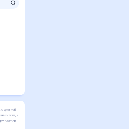
ино на
зменения в
 правильно
ом числе