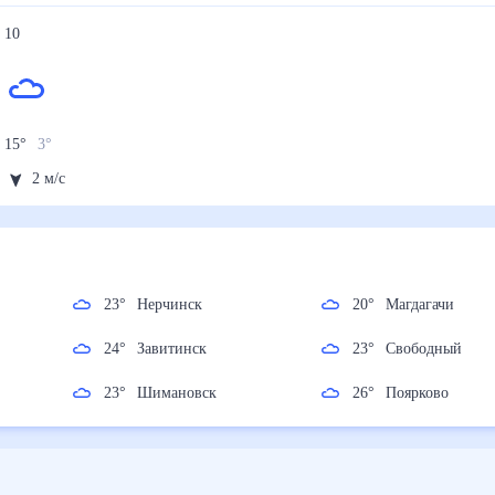
10
15
°
3
°
2
м/с
23
°
Нерчинск
20
°
Магдагачи
24
°
Завитинск
23
°
Свободный
23
°
Шимановск
26
°
Поярково