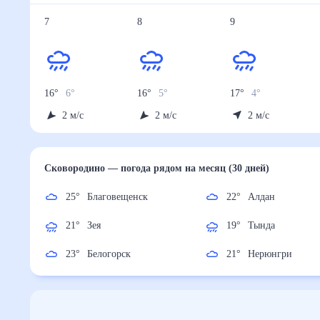
7
8
9
16
°
6
°
16
°
5
°
17
°
4
°
2
м/с
2
м/с
2
м/с
Сковородино
— погода рядом
на месяц (30 дней)
25
°
Благовещенск
22
°
Алдан
21
°
Зея
19
°
Тында
23
°
Белогорск
21
°
Нерюнгри