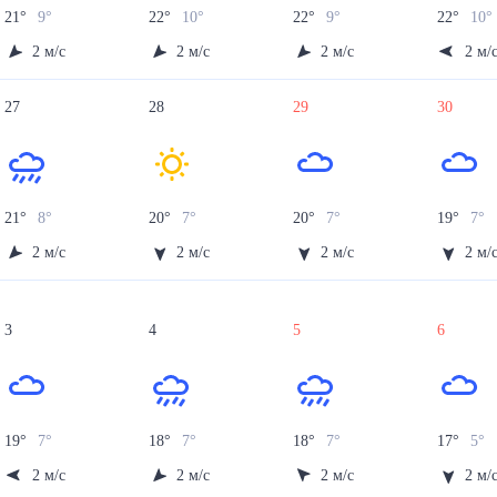
21
°
9
°
22
°
10
°
22
°
9
°
22
°
10
°
2
м/с
2
м/с
2
м/с
2
м/
27
28
29
30
21
°
8
°
20
°
7
°
20
°
7
°
19
°
7
°
2
м/с
2
м/с
2
м/с
2
м/
3
4
5
6
19
°
7
°
18
°
7
°
18
°
7
°
17
°
5
°
2
м/с
2
м/с
2
м/с
2
м/