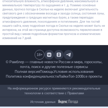
относительную влажность, атмосферное давление, максимальную и
минимальную температуру по ощущению и т. д. Помимо основных
данных, прогноз погоды в Скопье на неделю включает длительность
светового дня с обозначением восхода и захода солнца, состояния луны,
предупреждения о грядущих магнитных бурях, а также перепадах
атмосферного давления, похолоданиях и потеплениях. Для тех гостей
нашего сайта, кому подробная погода в Скопье на неделю может быть не
интересна, на этой же странице доступна возможность переключения в
простой вид с менее подробным форматом прогноза и климатических
изменений на 7 дней.
18
+
© Рамблер — главные новости России и мира,
гороскопы, почта, поиск и другие полезные сервисы
Полная версия
Помощь
Условия использования
Политика конфиденциальности
Лайки
Топ-100
Все проекты
На информационном ресурсе применяются
рекомендательные технологии в соответствии с
Правилами
Источник данных