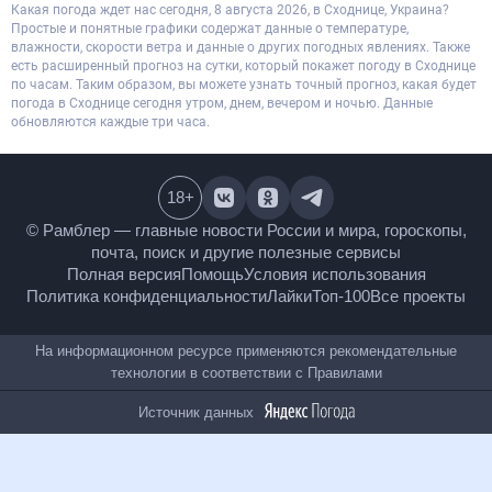
Какая погода ждет нас сегодня, 8 августа 2026, в Сходнице, Украина?
Простые и понятные графики содержат данные о температуре,
влажности, скорости ветра и данные о других погодных явлениях. Также
есть расширенный прогноз на сутки, который покажет погоду в Сходнице
по часам. Таким образом, вы можете узнать точный прогноз, какая будет
погода в Сходнице сегодня утром, днем, вечером и ночью. Данные
обновляются каждые три часа.
18
+
© Рамблер — главные новости России и мира,
гороскопы, почта, поиск и другие полезные сервисы
Полная версия
Помощь
Условия использования
Политика конфиденциальности
Лайки
Топ-100
Все проекты
На информационном ресурсе применяются
рекомендательные технологии в соответствии с
Правилами
Источник данных