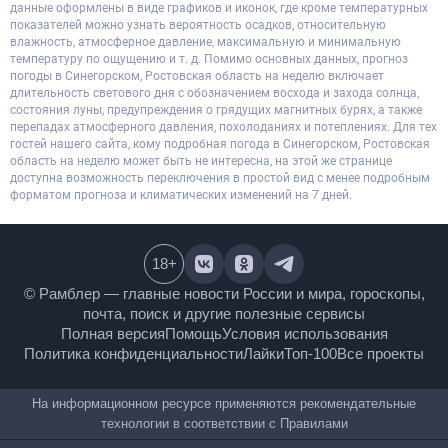
данные оформлены в виде графиков и иконок, где кроме температурных
показателей можно узнать вероятность осадков, относительную
влажность, атмосферное давление, максимальную и минимальную
температуру по ощущению и т. д. Помимо основных данных, прогноз
погоды в Синегорском, Ростовская область на неделю включает
длительность светового дня с обозначением восхода и захода солнца,
состояния луны, предупреждения о грядущих магнитных бурях, а также
перепадах атмосферного давления, похолоданиях и потеплениях. Для тех
гостей нашего сайта, кому подробная погода в Синегорском, Ростовская
область на неделю может быть не интересна, на этой же странице
доступна возможность переключения в простой вид с менее подробным
форматом прогноза и климатических изменений на 7 дней.
18
+
© Рамблер — главные новости России и мира,
гороскопы, почта, поиск и другие полезные сервисы
Полная версия
Помощь
Условия использования
Политика конфиденциальности
Лайки
Топ-100
Все проекты
На информационном ресурсе применяются
рекомендательные технологии в соответствии с
Правилами