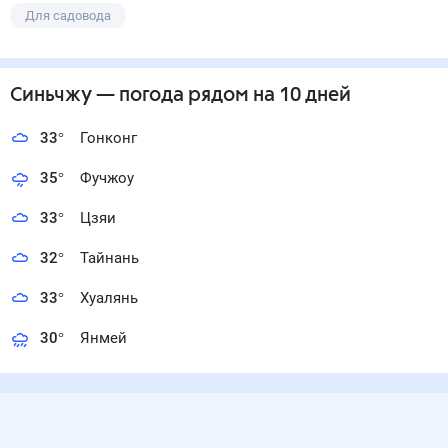
Для садовода
Синьчжу
— погода рядом
на 10 дней
33
°
Гонконг
35
°
Фучжоу
33
°
Цзяи
32
°
Тайнань
33
°
Хуалянь
30
°
Янмей