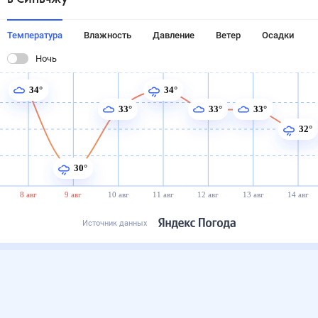
Температура
Влажность
Давление
Ветер
Осадки
Ночь
34°
34°
33°
33°
33°
32°
30°
8 авг
9 авг
10 авг
11 авг
12 авг
13 авг
14 авг
Источник данных