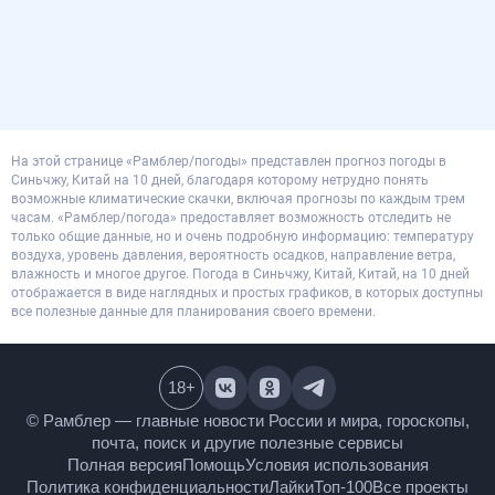
На этой странице «Рамблер/погоды» представлен прогноз погоды в
Синьчжу, Китай на 10 дней, благодаря которому нетрудно понять
возможные климатические скачки, включая прогнозы по каждым трем
часам. «Рамблер/погода» предоставляет возможность отследить не
только общие данные, но и очень подробную информацию: температуру
воздуха, уровень давления, вероятность осадков, направление ветра,
влажность и многое другое. Погода в Синьчжу, Китай, Китай, на 10 дней
отображается в виде наглядных и простых графиков, в которых доступны
все полезные данные для планирования своего времени.
18
+
© Рамблер — главные новости России и мира,
гороскопы, почта, поиск и другие полезные сервисы
Полная версия
Помощь
Условия использования
Политика конфиденциальности
Лайки
Топ-100