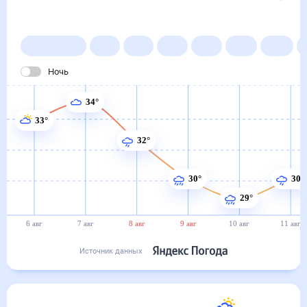
в Синьане
6 авг
–
6 сен
Янв
Фев
Мар
Апр
Май
Июн
Ночь
34°
33°
32°
30°
30°
29°
6 авг
7 авг
8 авг
9 авг
10 авг
11 авг
Источник данных
Сегодня