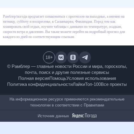
Рамблер/погода предлагает ознакомиться с прогнозом на выходные, а
именно на пятницу, субботу и воскресенье, в Силинъярви, Финляндия.
Перед тем как планировать свой отдых, изучите таблицы с данными по
температуре, осадкам, скорости ветра и давлению. Вы также можете
перейти на подробный прогноз для каждого из дней по соответствующим
ссылкам.
18
+
© Рамблер — главные новости России и мира,
гороскопы, почта, поиск и другие полезные сервисы
Полная версия
Помощь
Условия использования
Политика конфиденциальности
Лайки
Топ-100
Все проекты
На информационном ресурсе применяются
рекомендательные технологии в соответствии с
Правилами
Источник данных