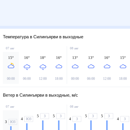
Температура в Силинъярви в выходные
07 авг
08 авг
15
°
16
°
18
°
16
°
13
°
13
°
16
°
15
°
00:00
06:00
12:00
18:00
00:00
06:00
12:00
18:00
Ветер в Силинъярви в выходные, м/с
07 авг
08 авг
5
5
5
5
З
З
З
З
4
4
4
ЮЗ
З
З
3
ЮЗ