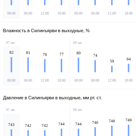
00:00
06:00
12:00
18:00
00:00
06:00
12:00
18:00
Влажность в Силинъярви в выходные, %
07 авг
08 авг
82
81
80
77
76
74
64
59
00:00
06:00
12:00
18:00
00:00
06:00
12:00
18:00
Давление в Силинъярви в выходные, мм рт. ст.
07 авг
08 авг
749
748
746
744
744
743
742
742