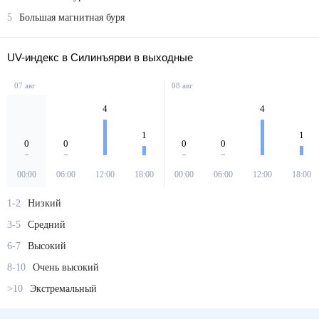
5
Большая магнитная буря
UV-индекс в Силинъярви в выходные
07 авг
08 авг
4
4
1
1
0
0
0
0
00:00
06:00
12:00
18:00
00:00
06:00
12:00
18:00
1-2
Низкий
3-5
Средний
6-7
Высокий
8-10
Очень высокий
>10
Экстремальный