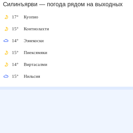
Силинъярви
— погода рядом
на выходных
17
°
Куопио
15
°
Контиолахти
14
°
Ээнекоски
15
°
Пиексямяки
14
°
Виртасалми
15
°
Нильсия