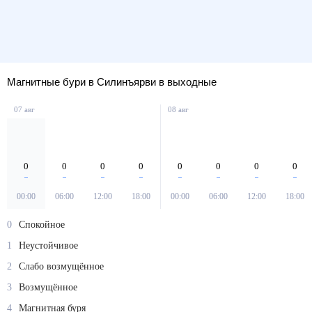
Магнитные бури в Силинъярви в выходные
07 авг
08 авг
0
0
0
0
0
0
0
0
00:00
06:00
12:00
18:00
00:00
06:00
12:00
18:00
0
Спокойное
1
Неустойчивое
2
Слабо возмущённое
3
Возмущённое
4
Магнитная буря