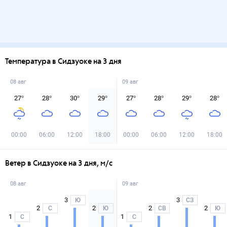
Температура в Сидзуоке на 3 дня
08 авг
09 авг
27
°
28
°
30
°
29
°
27
°
28
°
29
°
28
°
00:00
06:00
12:00
18:00
00:00
06:00
12:00
18:00
Ветер в Сидзуоке на 3 дня, м/с
08 авг
09 авг
3
3
Ю
СЗ
2
2
2
2
С
Ю
СВ
Ю
1
1
С
С