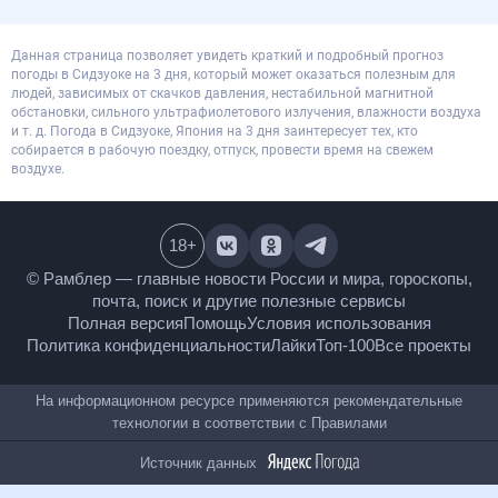
Данная страница позволяет увидеть краткий и подробный прогноз
погоды в Сидзуоке на 3 дня, который может оказаться полезным для
людей, зависимых от скачков давления, нестабильной магнитной
обстановки, сильного ультрафиолетового излучения, влажности воздуха
и т. д. Погода в Сидзуоке, Япония на 3 дня заинтересует тех, кто
собирается в рабочую поездку, отпуск, провести время на свежем
воздухе.
18
+
© Рамблер — главные новости России и мира,
гороскопы, почта, поиск и другие полезные сервисы
Полная версия
Помощь
Условия использования
Политика конфиденциальности
Лайки
Топ-100
Все проекты
На информационном ресурсе применяются
рекомендательные технологии в соответствии с
Правилами
Источник данных