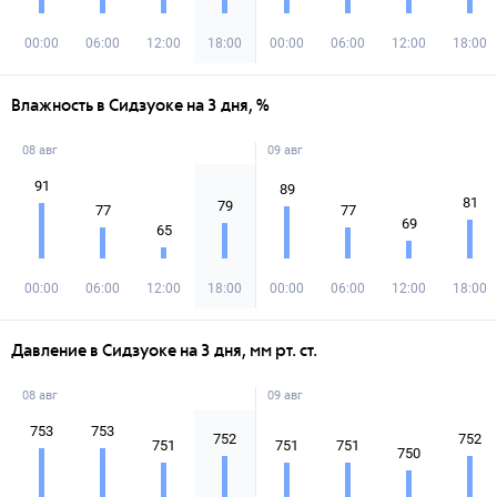
00:00
06:00
12:00
18:00
00:00
06:00
12:00
18:00
Влажность в Сидзуоке на 3 дня, %
08 авг
09 авг
91
89
81
79
77
77
69
65
00:00
06:00
12:00
18:00
00:00
06:00
12:00
18:00
Давление в Сидзуоке на 3 дня, мм рт. ст.
08 авг
09 авг
753
753
752
752
751
751
751
750