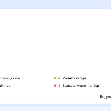
возмущённое
4
Магнитная буря
щённое
5
Большая магнитная буря