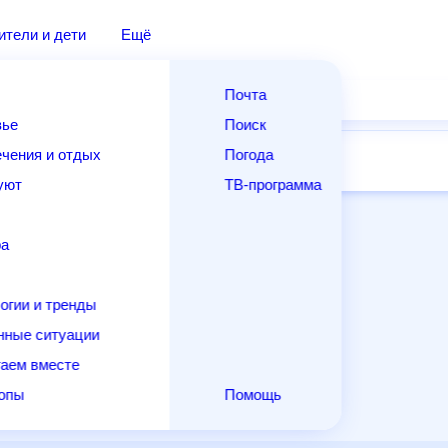
дители и дети
Ещё
Почта
овье
Поиск
лечения и отдых
Погода
ней
14 дней
Месяц
Выходные
Для садовода
и уют
ТВ-программа
т
ера
ологии и тренды
енные ситуации
егаем вместе
скопы
Помощь