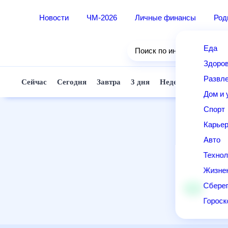
Новости
ЧМ-2026
Личные финансы
Ро
Еда
Поиск по интернету
Здор
Разв
Сейчас
Сегодня
Завтра
3 дня
Неделя
10 д
Дом 
Спор
Карь
Авто
Техн
Жизн
Сбер
Горо