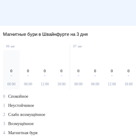
Магнитные бури в Швайнфурте на 3 дня
06 авг
07 авг
0
0
0
0
0
0
0
0
00:00
06:00
12:00
18:00
00:00
06:00
12:00
18:00
0
Спокойное
1
Неустойчивое
2
Слабо возмущённое
3
Возмущённое
4
Магнитная буря