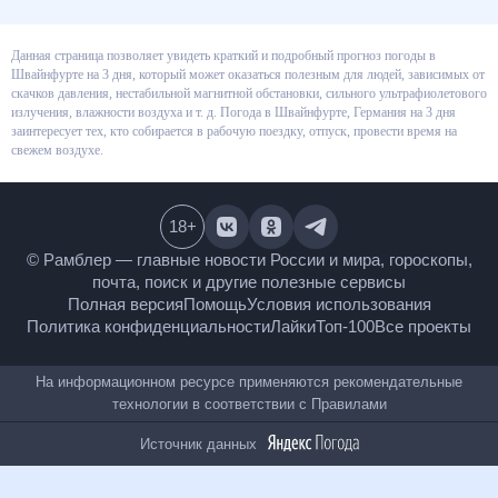
Данная страница позволяет увидеть краткий и подробный прогноз
погоды в Швайнфурте на 3 дня, который может оказаться полезным для
людей, зависимых от скачков давления, нестабильной магнитной
обстановки, сильного ультрафиолетового излучения, влажности воздуха
и т. д. Погода в Швайнфурте, Германия на 3 дня заинтересует тех, кто
собирается в рабочую поездку, отпуск, провести время на свежем
воздухе.
18
+
© Рамблер — главные новости России и мира,
гороскопы, почта, поиск и другие полезные сервисы
Полная версия
Помощь
Условия использования
Политика конфиденциальности
Лайки
Топ-100
Все проекты
На информационном ресурсе применяются
рекомендательные технологии в соответствии с
Правилами
Источник данных