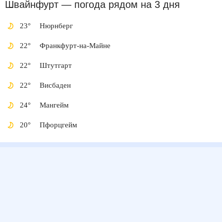
Швайнфурт
— погода рядом
на 3 дня
23
°
Нюрнберг
22
°
Франкфурт-на-Майне
22
°
Штутгарт
22
°
Висбаден
24
°
Мангейм
20
°
Пфорцгейм