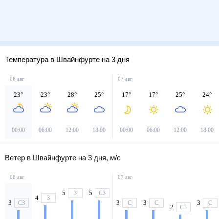
Температура в Швайнфурте на 3 дня
06 авг
07 авг
23
°
23
°
28
°
25
°
17
°
17
°
25
°
24
°
00:00
06:00
12:00
18:00
00:00
06:00
12:00
18:00
Ветер в Швайнфурте на 3 дня, м/с
06 авг
07 авг
5
5
З
СЗ
4
З
3
3
3
3
СЗ
С
С
С
2
СЗ