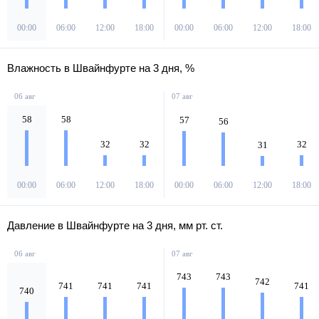
00:00
06:00
12:00
18:00
00:00
06:00
12:00
18:00
Влажность в Швайнфурте на 3 дня, %
06 авг
07 авг
58
58
57
56
32
32
32
31
00:00
06:00
12:00
18:00
00:00
06:00
12:00
18:00
Давление в Швайнфурте на 3 дня, мм рт. ст.
06 авг
07 авг
743
743
742
741
741
741
741
740