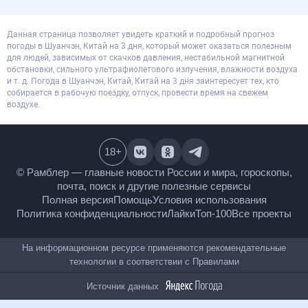
Данная страница позволяет увидеть краткий и подробный прогноз
погоды в Шуанчэн, Китай на 3 дня, который может оказаться полезным
для людей, зависимых от скачков давления, нестабильной магнитной
обстановки, сильного ультрафиолетового излучения, влажности воздуха
и т. д. Погода в Шуанчэн, Китай, Китай на 3 дня заинтересует тех, кто
собирается в рабочую поездку, отпуск, провести время на свежем
воздухе.
18
+
© Рамблер — главные новости России и мира,
гороскопы, почта, поиск и другие полезные сервисы
Полная версия
Помощь
Условия использования
Политика конфиденциальности
Лайки
Топ-100
Все проекты
На информационном ресурсе применяются
рекомендательные технологии в соответствии с
Правилами
Источник данных