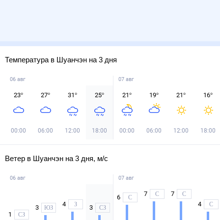
Температура в Шуанчэн на 3 дня
06 авг
07 авг
23
°
27
°
31
°
25
°
21
°
19
°
21
°
16
°
00:00
06:00
12:00
18:00
00:00
06:00
12:00
18:00
Ветер в Шуанчэн на 3 дня, м/с
06 авг
07 авг
7
7
С
С
6
С
4
4
З
С
3
3
ЮЗ
СЗ
1
СЗ