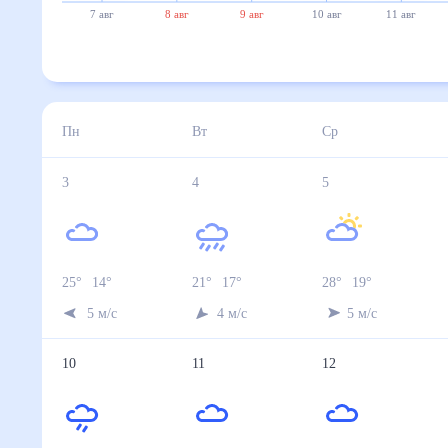
7 авг
8 авг
9 авг
10 авг
11 авг
Пн
Вт
Ср
3
4
5
25
°
14
°
21
°
17
°
28
°
19
°
5
м/с
4
м/с
5
м/с
10
11
12