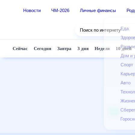
Новости
ЧМ-2026
Личные финансы
Ро
Еда
Поиск по интернету
Здор
Разв
Сейчас
Сегодня
Завтра
3 дня
Неделя
10 д
Дом 
Спор
Карь
Авто
Техн
Жизн
Сбер
Горо