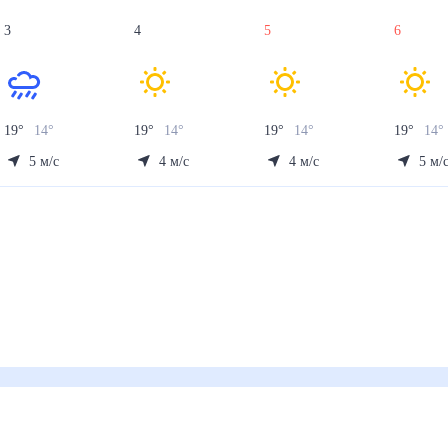
3
4
5
6
19
°
14
°
19
°
14
°
19
°
14
°
19
°
14
°
5
м/с
4
м/с
4
м/с
5
м/