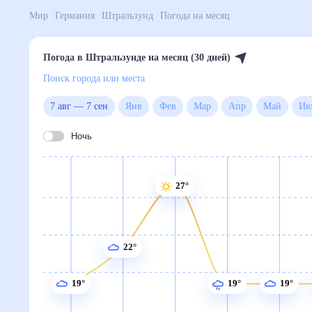
Мир
Германия
Штральзунд
Погода на месяц
Погода в Штральзунде на месяц (30 дней)
Поиск города или места
7 авг
—
7 сен
Янв
Фев
Мар
Апр
Май
Ночь
27°
22°
19°
19°
19°