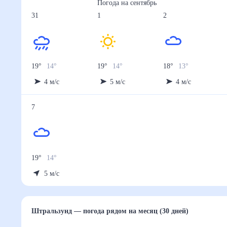
Погода на
сентябрь
31
1
2
19
°
14
°
19
°
14
°
18
°
13
°
4
м/с
5
м/с
4
м/с
7
19
°
14
°
5
м/с
Штральзунд
— погода рядом
на месяц (30 дней)