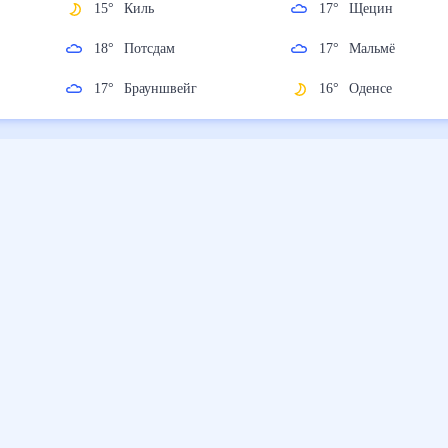
15
°
Киль
17
°
Щецин
18
°
Потсдам
17
°
Мальмё
17
°
Брауншвейг
16
°
Оденсе