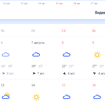
12 авг
13 авг
14 авг
15 авг
16 авг
17 авг
Чт
Пт
Сб
Вс
6
7
августа
8
9
24
°
19
°
19
°
15
°
22
°
13
°
27
°
15
°
8
м/с
7
м/с
4
м/с
4
м/
13
14
15
16