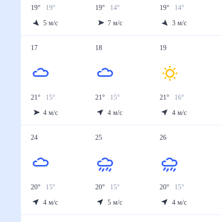
19
°
19
°
19
°
14
°
19
°
14
°
5
м/с
7
м/с
3
м/с
17
18
19
21
°
15
°
21
°
15
°
21
°
16
°
4
м/с
4
м/с
4
м/с
24
25
26
20
°
15
°
20
°
15
°
20
°
15
°
4
м/с
5
м/с
4
м/с