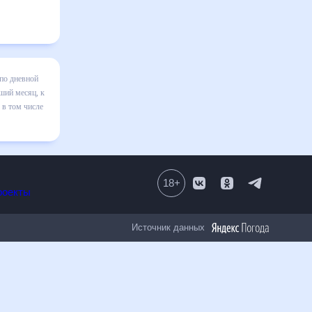
нде на
зменения в
 правильно
18
+
Все проекты
Источник данных