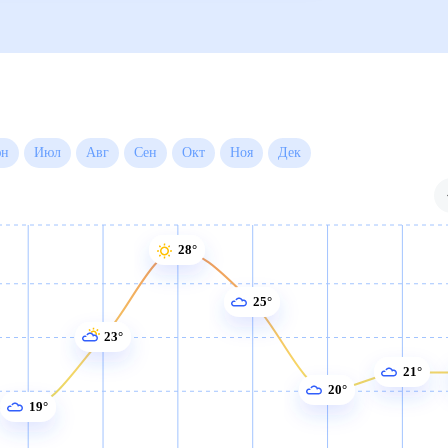
Июн
Июл
Авг
Сен
Окт
Ноя
Дек
28°
25°
23°
21°
20°
19°