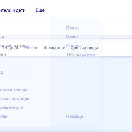
дители и дети
Ещё
Почта
овье
Поиск
лечения и отдых
Погода
ней
14 дней
Месяц
Выходные
Для садовода
и уют
ТВ-программа
т
ера
ологии и тренды
енные ситуации
егаем вместе
скопы
Помощь