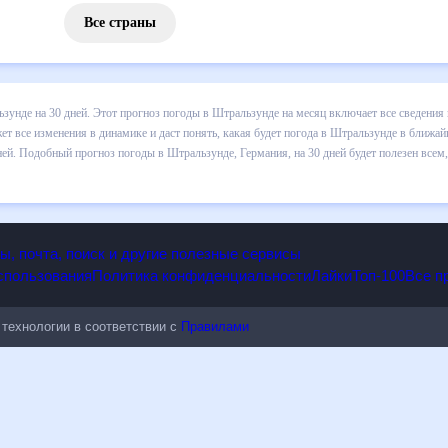
Все страны
 погоды в Штральзунде на 30 дней. Этот прогноз погоды в Штральзу
падении осадков т.д. Хорошая визуализация прогноза покажет все и
е в ближайший месяц, к каким изменениям нужно быть готовым и как
унде, Германия, на 30 дней будет полезен всем, в том числе людям,
опы, почта, поиск и другие полезные сервисы
 использования
Политика конфиденциальности
Лайки
Топ-100
ые технологии в соответствии с
Правилами