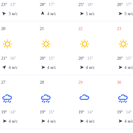
23
°
13
°
28
°
17
°
25
°
18
°
20
°
17
°
3
м/с
4
м/с
5
м/с
5
м/
20
21
22
23
21
°
16
°
20
°
15
°
20
°
15
°
20
°
15
°
4
м/с
4
м/с
4
м/с
4
м/
27
28
29
30
19
°
14
°
19
°
15
°
19
°
14
°
19
°
14
°
4
м/с
4
м/с
4
м/с
4
м/