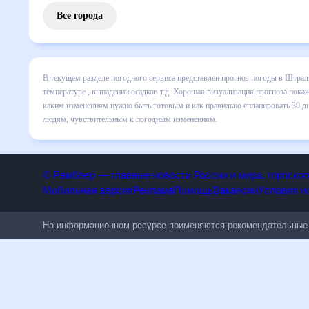
Все города
В текущем разделе погодного сервиса представлен прогноз
месяц включает все сведения по дневной температуре , вы
динамике и даст понять, какая будет погода в Штральзунд
спланировать 30 дней. Подобный прогноз погоды в Штральз
чувствительным к погодным изменениям.
© Рамблер — главные новости России и мира, гороск
Мобильная версия
Реклама
Помощь
Вакансии
Условия
На информационном ресурсе применяются рекомендательн