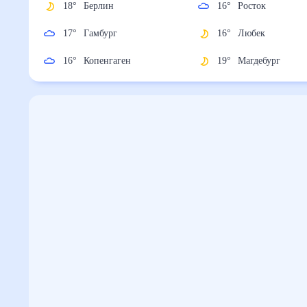
18
°
Берлин
16
°
Росток
17
°
Гамбург
16
°
Любек
16
°
Копенгаген
19
°
Магдебург