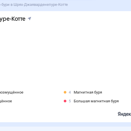
 бури в Шрях-Джаяварденепуре-Котте
ре-Котте
возмущённое
4
Магнитная буря
щённое
5
Большая магнитная буря