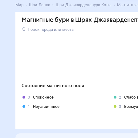
Мир
Шри-Ланка
Шри-Джаяварденепура-Котте
Магнитные
Магнитные бури в Шрях-Джаяварденепу
Поиск города или места
Состояние магнитного поля
0
Спокойное
2
Слабо 
1
Неустойчивое
3
Возму