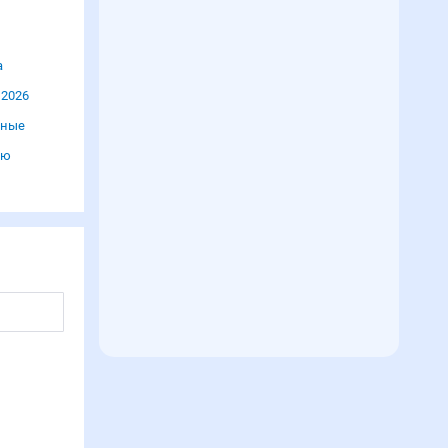
а
 2026
дные
лю