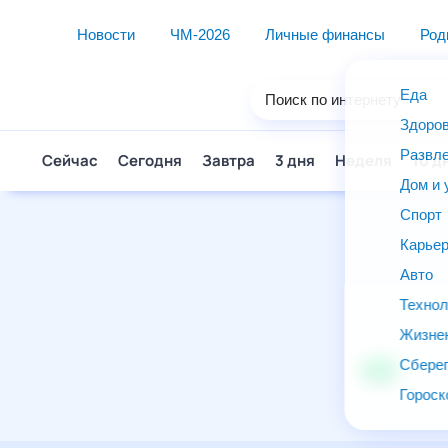
Новости
ЧМ-2026
Личные финансы
Ро
Еда
Поиск по интернету
Здор
Разв
Сейчас
Сегодня
Завтра
3 дня
Неделя
10 д
Дом 
Спор
Карь
Авто
Техн
Жизн
Сбер
Горо