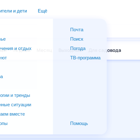
дители и дети
Ещё
Почта
овье
Поиск
лечения и отдых
Погода
ней
14 дней
Месяц
Выходные
Для садовода
и уют
ТВ-программа
т
ера
ологии и тренды
енные ситуации
егаем вместе
скопы
Помощь