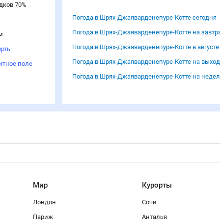
дков
70
%
Погода в Шрях-Джаяварденепуре-Котте сегодня
Погода в Шрях-Джаяварденепуре-Котте на завтр
м
Погода в Шрях-Джаяварденепуре-Котте в августе
рть
Погода в Шрях-Джаяварденепуре-Котте на выхо
итное поле
Погода в Шрях-Джаяварденепуре-Котте на неде
Мир
Курорты
Лондон
Сочи
Париж
Анталья