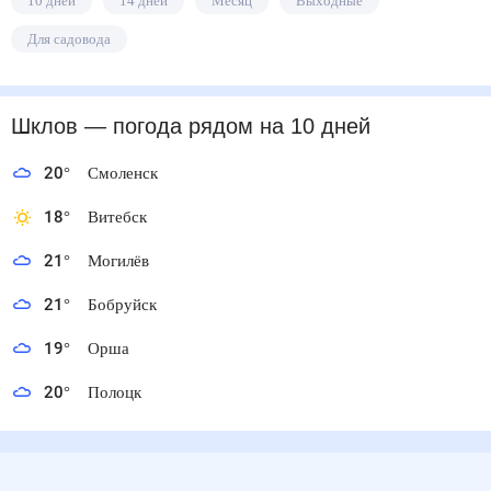
10 дней
14 дней
Месяц
Выходные
Для садовода
Шклов
— погода рядом
на 10 дней
20
°
Смоленск
18
°
Витебск
21
°
Могилёв
21
°
Бобруйск
19
°
Орша
20
°
Полоцк