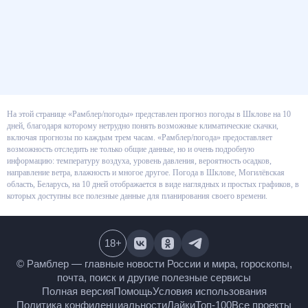
На этой странице «Рамблер/погоды» представлен прогноз погоды в
Шклове на 10 дней, благодаря которому нетрудно понять возможные
климатические скачки, включая прогнозы по каждым трем часам.
«Рамблер/погода» предоставляет возможность отследить не только
общие данные, но и очень подробную информацию: температуру воздуха,
уровень давления, вероятность осадков, направление ветра, влажность и
многое другое. Погода в Шклове, Могилёвская область, Беларусь, на 10
дней отображается в виде наглядных и простых графиков, в которых
доступны все полезные данные для планирования своего времени.
18
+
© Рамблер — главные новости России и мира,
гороскопы, почта, поиск и другие полезные сервисы
Полная версия
Помощь
Условия использования