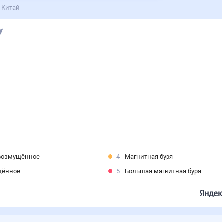
 Китай
возмущённое
4
Магнитная буря
щённое
5
Большая магнитная буря