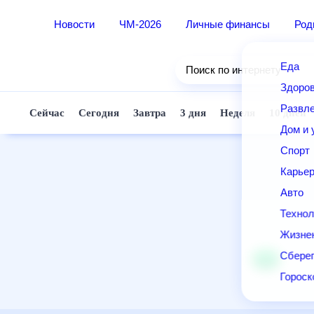
Новости
ЧМ-2026
Личные финансы
Род
Еда
Поиск по интернету
Здоро
Развле
Сейчас
Сегодня
Завтра
3 дня
Неделя
10 дней
Дом и 
Спорт
Карье
Авто
Технол
Жизне
Сберег
Горос