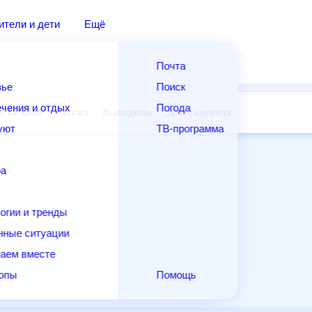
ители и дети
Ещё
Почта
вье
Поиск
чения и отдых
Погода
14 дней
Месяц
Выходные
Для садовода
уют
ТВ-программа
ра
огии и тренды
нные ситуации
аем вместе
копы
Помощь