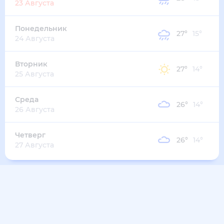
31
°
21
°
1
м/с
среда
12 августа