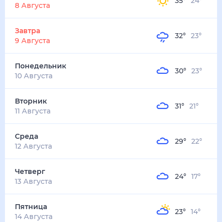
35
°
24
°
3
м/с
завтра
9 августа