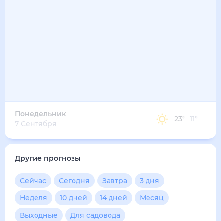
23
°
14
°
4
м/с