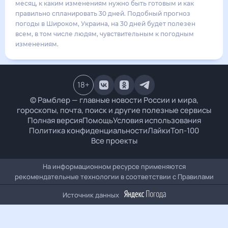
27
°
15
°
2
м/с
понедельник
17 августа