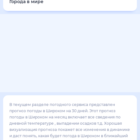
24
°
13
°
3
м/с
воскресенье
16 августа