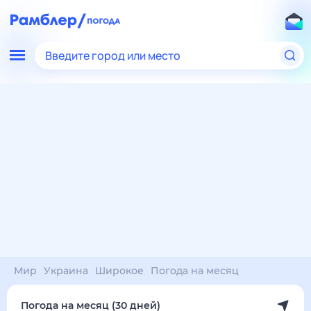
Введите город или место
Мир
Украина
Широкое
Погода на месяц
Погода на месяц (30 дней)
в Широком
8 авг
–
8 сен
янв
фев
мар
апр
май
июн
июл
авг
сен
окт
ноя
дек
Ночь
35°
32°
31°
30°
29°