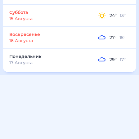
32
°
23
°
5
м/с
понедельник
10 августа