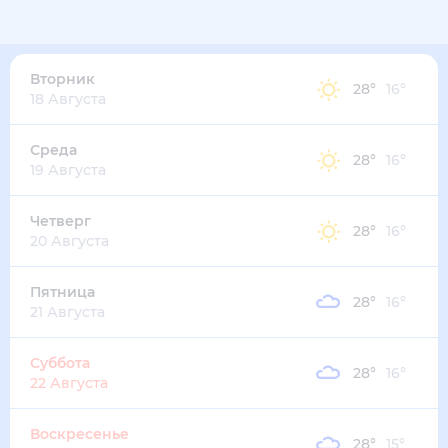
30
°
23
°
4
м/с
вторник
11 августа