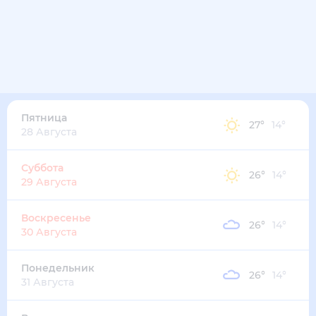
29
°
22
°
5
м/с
четверг
13 августа