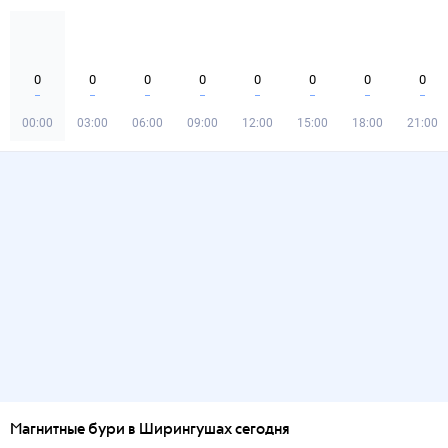
0
0
0
0
0
0
0
0
00:00
03:00
06:00
09:00
12:00
15:00
18:00
21:00
Магнитные бури в Ширингушах сегодня