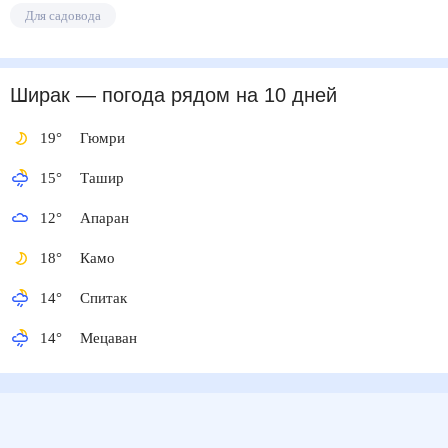
Для садовода
Ширак
— погода рядом
на 10 дней
19
°
Гюмри
15
°
Ташир
12
°
Апаран
18
°
Камо
14
°
Спитак
14
°
Мецаван