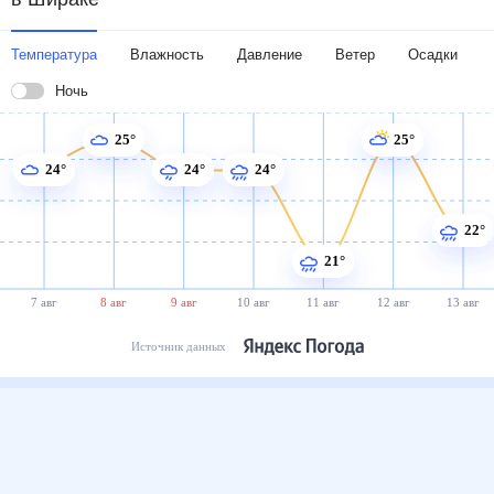
Температура
Влажность
Давление
Ветер
Осадки
Ночь
25°
25°
24°
24°
24°
22°
21°
7 авг
8 авг
9 авг
10 авг
11 авг
12 авг
13 авг
Источник данных