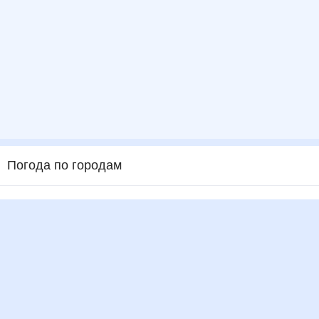
Погода по городам
Города в России
Города в мире