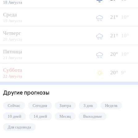
18 Августа
Среда
21
°
10
°
19 Августа
Четверг
21
°
10
°
20 Августа
Пятница
20
°
10
°
21 Августа
Суббота
20
°
9
°
22 Августа
Другие прогнозы
Сейчас
Сегодня
Завтра
3 дня
Неделя
10 дней
14 дней
Месяц
Выходные
Для садовода