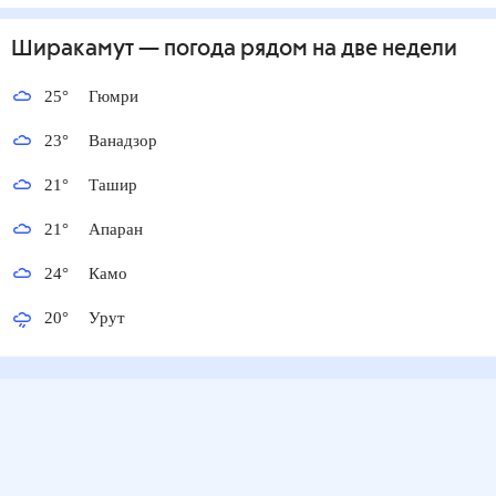
Ширакамут
— погода рядом
на две недели
25
°
Гюмри
23
°
Ванадзор
21
°
Ташир
21
°
Апаран
24
°
Камо
20
°
Урут