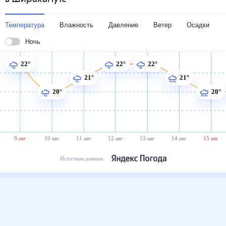
Температура
Влажность
Давление
Ветер
Осадки
Ночь
22°
22°
22°
21°
21°
20°
20°
9 авг
10 авг
11 авг
12 авг
13 авг
14 авг
15 авг
Источник данных