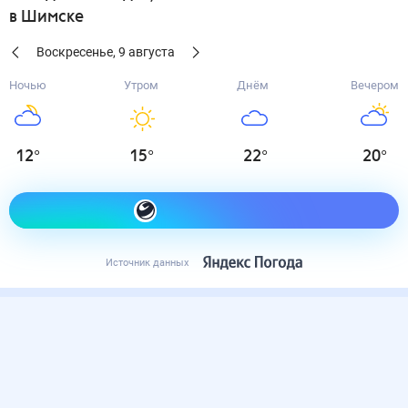
в Шимске
Воскресенье
,
9
августа
Ночью
Утром
Днём
Вечером
12
°
15
°
22
°
20
°
Как одеться сегодня
Источник данных